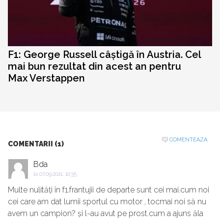
F1: George Russell câștigă în Austria. Cel
mai bun rezultat din acest an pentru
Max Verstappen
COMENTEAZA
COMENTARII (1)
Bda
la
07.09.2021, 10:35
Multe nulități în f1.frantujii de departe sunt cei mai.cum noi
cei care am dat lumii sportul cu motor , tocmai noi să nu
avem un campion? și l-au avut pe prost.cum a ajuns ăla