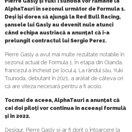
Pierre Gasly și Yuki Tsunoda vor rămâne la
AlphaTauri în sezonul următor de Formula 1.
Deși își dorea să ajungă la Red Bull Racing,
șansele lui Gasly au devenit nule atunci
când echipa austriacă a anunțat că i-a
prelungit contractul lui Sergio Perez.
Pierre Gasly a avut mai multe rezultate notabile în
sezonul actual de Formula 1. În etapa din Olanda,
francezul a încheiat pe locul 4. La rândul său, Yuki
Tsunoda, debutant în 2021, a arătat de câteva ori
că are viteza necesară pentru a fi acolo.
Tocmai de aceea, AlphaTauri a anunțat că
cei doi piloți vor continua în aceeași formulă
și în 2022.
Desigur, Pierre Gasly și-ar fi dorit o întoarcere la