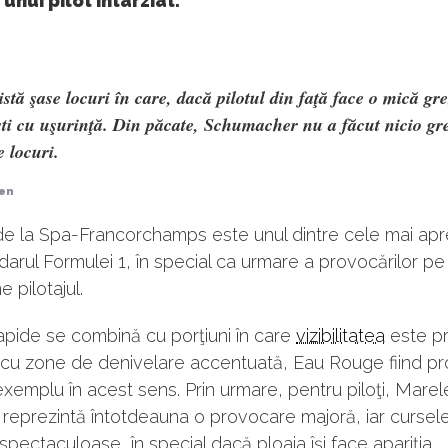
 unui pilot întârziat.
stă şase locuri în care, dacă pilotul din faţă face o mică gre
ti cu uşurinţă. Din păcate, Schumacher nu a făcut nicio gr
e locuri.
nen
 de la Spa-Francorchamps este unul dintre cele mai apr
darul Formulei 1, în special ca urmare a provocărilor pe
 pilotajul.
rapide se combină cu porţiuni în care
vizibilitatea
este pr
cu zone de denivelare accentuată, Eau Rouge fiind pro
xemplu în acest sens. Prin urmare, pentru piloţi, Mare
i reprezintă întotdeauna o provocare majoră, iar cursel
spectaculoase, în special dacă ploaia îşi face apariţia.