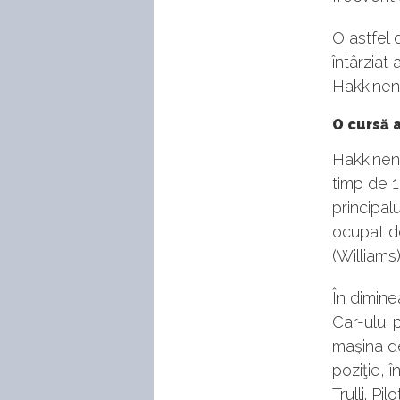
O astfel 
întârziat 
Hakkinen 
O cursă 
Hakkinen 
timp de 1
principal
ocupat do
(Williams)
În dimine
Car-ului 
maşina de
poziţie, 
Trulli. P