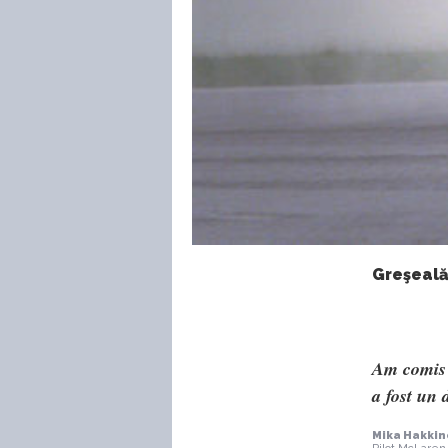
Greşeală
Am comis o
a fost un 
Mika Hakki