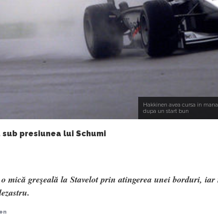
Hakkinen avea cursa in mana
dupa un start bun
 sub presiunea lui Schumi
 mică greşeală la Stavelot prin atingerea unei borduri, iar 
dezastru.
nen