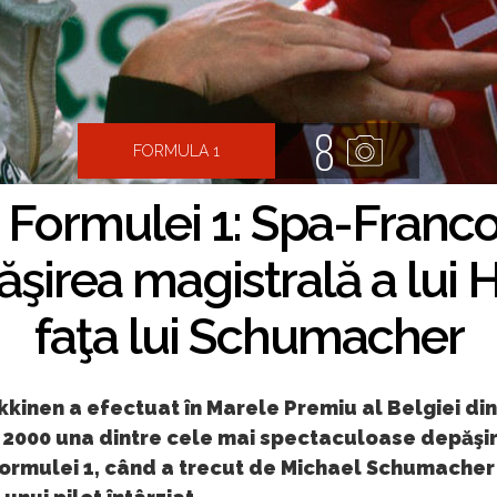
8
FORMULA 1
e Formulei 1: Spa-Fran
şirea magistrală a lui 
faţa lui Schumacher
kinen a efectuat în Marele Premiu al Belgiei din
 2000 una dintre cele mai spectaculoase depăşir
Formulei 1, când a trecut de Michael Schumacher