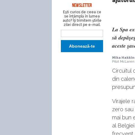
ajutorul
NEWSLETTER
Eşti curios de ceea ce
se întâmplă în lumea
auto? Îţi trimitem ştirile
zilei direct pe e-mail.
La Spa exi
să depăşeş
aceste şas
Mika Hakki
Pilot McLaren
Circuitul
din calen
presupune
Virajele 
zero sau 
mai bun e
al Belgie
frecvent 