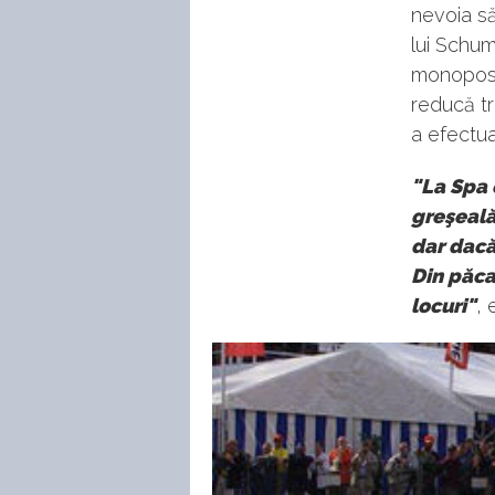
nevoia să
lui Schu
monopost
reducă tr
a efectua
"La Spa e
greşeală
dar dacă 
Din păca
locuri"
, 