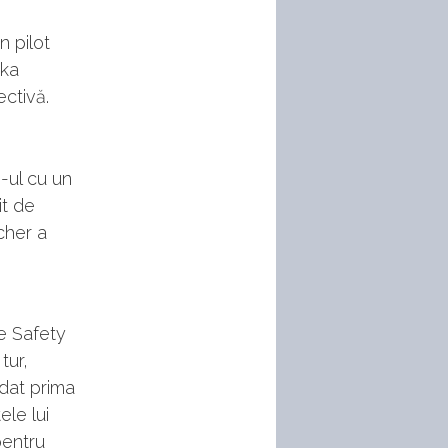
n pilot
ika
ectivă.
n-ul cu un
it de
acher a
n
le Safety
tur,
idat prima
ele lui
pentru