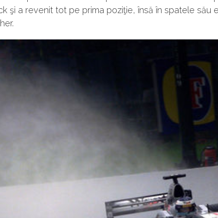
ick şi a revenit tot pe prima poziţie, însă în spatele său 
er.