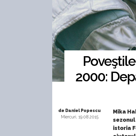
Poveştil
2000: Depă
de Daniel Popescu
Mika Hak
Miercuri, 19.08.2015
sezonul
istoria 