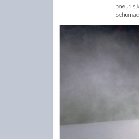
pneuri sl
Schumach