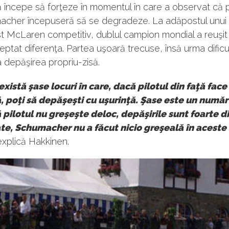
 începe să forţeze în momentul în care a observat că 
macher începuseră să se degradeze. La adăpostul unui
 McLaren competitiv, dublul campion mondial a reuşit
eptat diferenţa. Partea uşoară trecuse, însă urma dific
 depăşirea propriu-zisă.
xistă şase locuri în care, dacă pilotul din faţă face
, poţi să depăşeşti cu uşurinţă. Şase este un număr
pilotul nu greşeşte deloc, depăşirile sunt foarte dif
te, Schumacher nu a făcut nicio greşeală în aceste
explică Hakkinen.