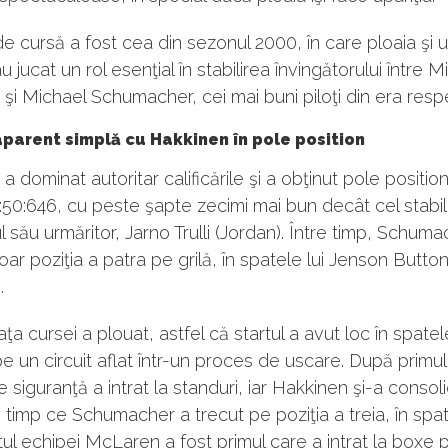
de cursă a fost cea din sezonul 2000, în care ploaia şi u
au jucat un rol esenţial în stabilirea învingătorului între M
şi Michael Schumacher, cei mai buni piloţi din era resp
aparent simplă cu Hakkinen în pole position
a dominat autoritar calificările şi a obţinut pole positio
:50:646, cu peste şapte zecimi mai bun decât cel stabil
ul său urmăritor, Jarno Trulli (Jordan). Între timp, Schum
ar poziţia a patra pe grilă, în spatele lui Jenson Butto
.
aţa cursei a plouat, astfel că startul a avut loc în spate
pe un circuit aflat într-un proces de uscare. După primul 
 siguranţă a intrat la standuri, iar Hakkinen şi-a consol
în timp ce Schumacher a trecut pe poziţia a treia, în spat
ilotul echipei McLaren a fost primul care a intrat la boxe 