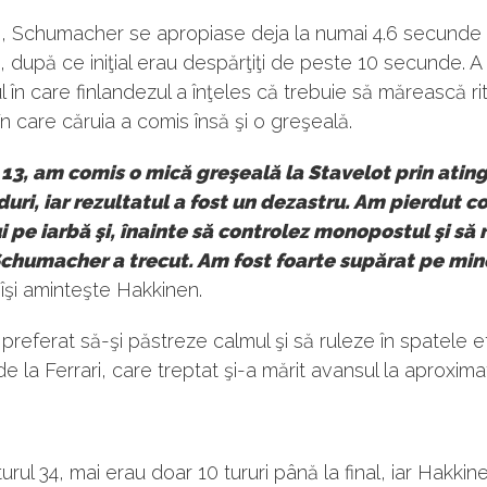
13, Schumacher se apropiase deja la numai 4.6 secunde
 după ce iniţial erau despărţiţi de peste 10 secunde. A 
în care finlandezul a înţeles că trebuie să mărească ri
n care căruia a comis însă şi o greşeală.
l 13, am comis o mică greşeală la Stavelot prin atin
duri, iar rezultatul a fost un dezastru. Am pierdut c
i pe iarbă şi, înainte să controlez monopostul şi să 
 Schumacher a trecut. Am fost foarte supărat pe min
 îşi aminteşte Hakkinen.
preferat să-şi păstreze calmul şi să ruleze în spatele e
 de la Ferrari, care treptat şi-a mărit avansul la aproxima
urul 34, mai erau doar 10 tururi până la final, iar Hakkine