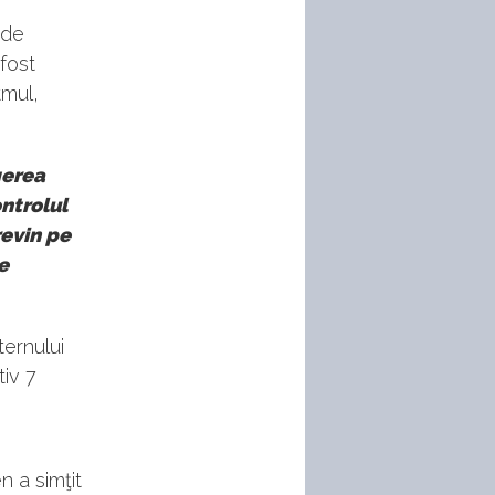
 de
fost
tmul,
gerea
ontrolul
revin pe
e
ternului
tiv 7
n a simţit