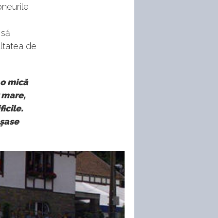
pneurile
 să
ultatea de
 o mică
 mare,
icile.
 şase