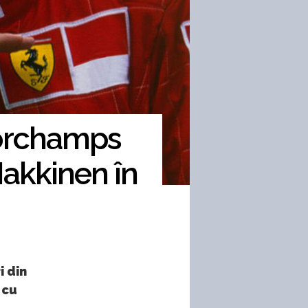
corchamps
Hakkinen în
i din
 cu