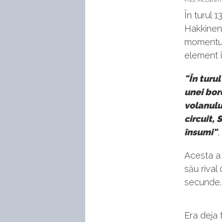
Pilot McLaren
În turul 
Hakkinen,
momentul 
element î
"În turu
unei bor
volanulu
circuit,
însumi"
,
Acesta a 
său rival
secunde.
Era deja t