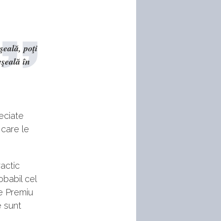
şeală, poţi
eşeală în
eciate
 care le
actic
babil cel
le Premiu
e sunt