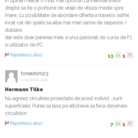
in opinia mea ar fi mult mai oportun ca inaintea liniilor
drepte sa fie o portiune de viraje de viteza medie spre
mare, cu posibilitate de abordare diferita a traselor, astfel
incat cel din spate sa aiba mai mari sanse de depasire /
dublare.
dar este doar parerea mea, a unui pasionat de curse de F1
si utilizator de PC.
Raportează abuz
13
1
toreador023
la
05.01.2011, 14:43
Hermann Tilke
Nu agreez circuitele proiectate de acest individ ...sunt
superficiale. Putea sa lase pe altcineva sa faca desenele
circuitelor.
Raportează abuz
7
1