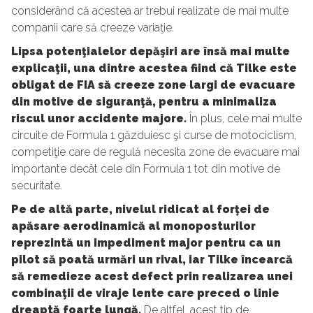
considerând că acestea ar trebui realizate de mai multe
companii care să creeze variaţie.
Lipsa potenţialelor depăşiri are însă mai multe
explicaţii, una dintre acestea fiind că Tilke este
obligat de FIA să creeze zone largi de evacuare
din motive de siguranţă, pentru a minimaliza
riscul unor accidente majore.
În plus, cele mai multe
circuite de Formula 1 găzduiesc şi curse de motociclism,
competiţie care de regulă necesita zone de evacuare mai
importante decât cele din Formula 1 tot din motive de
securitate.
Pe de altă parte, nivelul ridicat al forţei de
apăsare aerodinamică al monoposturilor
reprezintă un impediment major pentru ca un
pilot să poată urmări un rival, iar Tilke încearcă
să remedieze acest defect prin realizarea unei
combinaţii de viraje lente care preced o linie
dreaptă foarte lungă.
De altfel, acest tip de