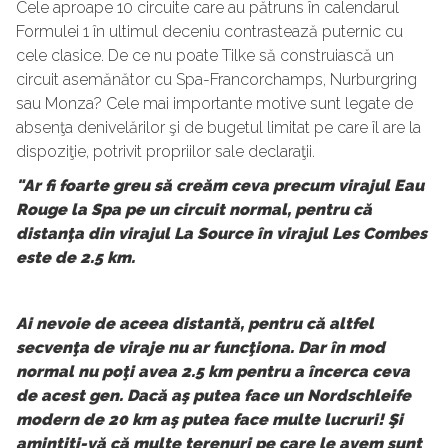
Cele aproape 10 circuite care au pătruns în calendarul
Formulei 1 în ultimul deceniu contrastează puternic cu
cele clasice. De ce nu poate Tilke să construiască un
circuit asemănător cu Spa-Francorchamps, Nurburgring
sau Monza? Cele mai importante motive sunt legate de
absenţa denivelărilor şi de bugetul limitat pe care îl are la
dispoziţie, potrivit propriilor sale declaraţii.
"Ar fi foarte greu să creăm ceva precum virajul Eau
Rouge la Spa pe un circuit normal, pentru că
distanţa din virajul La Source în virajul Les Combes
este de 2.5 km.
Ai nevoie de aceea distantă, pentru că altfel
secvenţa de viraje nu ar funcţiona. Dar în mod
normal nu poţi avea 2.5 km pentru a încerca ceva
de acest gen. Dacă aş putea face un Nordschleife
modern de 20 km aş putea face multe lucruri! Şi
amintiţi-vă că multe terenuri pe care le avem sunt