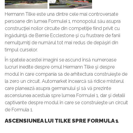
Hermann Tilke este una dintre cele mai controversate
persoane din lumea Formulei 1, monopolul său asupra
construcţiei noilor circuite din competiţie fiind privit cu
îngăduinţă de Bernie Ecclestone şi cu frustrare de fanii
nemulţumiţi de numărul tot mai redus de depăşiri din
timpul curselor.
În spatele acestei imagini se ascund însă numeroase
lucruri inedite despre omul Hermann Tilke şi despre
modul în care compania sa de arhitectura construieşte de
la zero un circuit. Automarket încearcă să ridice misterul
care planează asupra germanului şi să vă prezinte
ascensiunea acestuia spre lumea Formulei 1, dar şi detalii
captivante despre modul în care se construieşte un circuit
de Formula 1.
ASCENSIUNEA LUI TILKE SPRE FORMULA 1