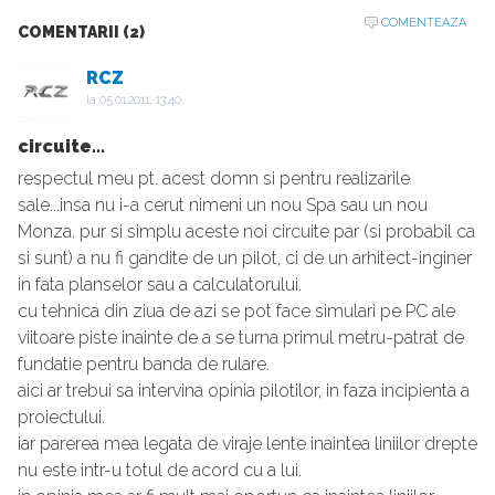
COMENTEAZA
COMENTARII (2)
RCZ
la
05.01.2011, 13:40
circuite...
respectul meu pt. acest domn si pentru realizarile
sale...insa nu i-a cerut nimeni un nou Spa sau un nou
Monza. pur si simplu aceste noi circuite par (si probabil ca
si sunt) a nu fi gandite de un pilot, ci de un arhitect-inginer
in fata planselor sau a calculatorului.
cu tehnica din ziua de azi se pot face simulari pe PC ale
viitoare piste inainte de a se turna primul metru-patrat de
fundatie pentru banda de rulare.
aici ar trebui sa intervina opinia pilotilor, in faza incipienta a
proiectului.
iar parerea mea legata de viraje lente inaintea liniilor drepte
nu este intr-u totul de acord cu a lui.