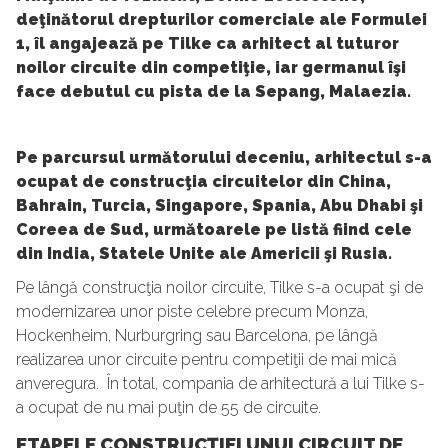
deţinătorul drepturilor comerciale ale Formulei
1, îl angajează pe Tilke ca arhitect al tuturor
noilor circuite din competiţie, iar germanul îşi
face debutul cu pista de la Sepang, Malaezia.
Pe parcursul următorului deceniu, arhitectul s-a
ocupat de construcţia circuitelor din China,
Bahrain, Turcia, Singapore, Spania, Abu Dhabi şi
Coreea de Sud, următoarele pe listă fiind cele
din India, Statele Unite ale Americii şi Rusia.
Pe lângă construcţia noilor circuite, Tilke s-a ocupat şi de
modernizarea unor piste celebre precum Monza,
Hockenheim, Nurburgring sau Barcelona, pe lângă
realizarea unor circuite pentru competiţii de mai mică
anveregura. În total, compania de arhitectură a lui Tilke s-
a ocupat de nu mai puţin de 55 de circuite.
ETAPELE CONSTRUCŢIEI UNUI CIRCUIT DE