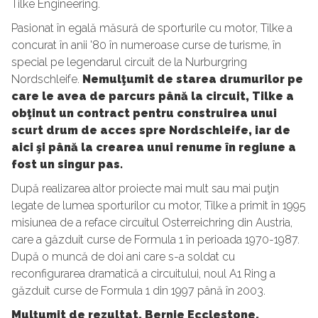
Tilke Engineering.
Pasionat în egală măsură de sporturile cu motor, Tilke a
concurat în anii '80 în numeroase curse de turisme, în
special pe legendarul circuit de la Nurburgring
Nordschleife.
Nemulţumit de starea drumurilor pe
care le avea de parcurs până la circuit, Tilke a
obţinut un contract pentru construirea unui
scurt drum de acces spre Nordschleife, iar de
aici şi până la crearea unui renume în regiune a
fost un singur pas.
După realizarea altor proiecte mai mult sau mai puţin
legate de lumea sporturilor cu motor, Tilke a primit în 1995
misiunea de a reface circuitul Osterreichring din Austria,
care a găzduit curse de Formula 1 în perioada 1970-1987.
După o muncă de doi ani care s-a soldat cu
reconfigurarea dramatică a circuitului, noul A1 Ring a
găzduit curse de Formula 1 din 1997 până în 2003.
Mulţumit de rezultat, Bernie Ecclestone,