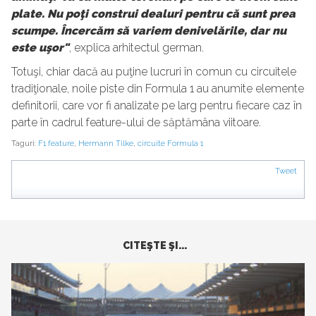
plate. Nu poţi construi dealuri pentru că sunt prea
scumpe. Încercăm să variem denivelările, dar nu
este uşor"
, explica arhitectul german.
Totuşi, chiar dacă au puţine lucruri în comun cu circuitele
tradiţionale, noile piste din Formula 1 au anumite elemente
definitorii, care vor fi analizate pe larg pentru fiecare caz în
parte în cadrul feature-ului de săptămâna viitoare.
Taguri:
F1 feature
,
Hermann Tilke
,
circuite Formula 1
Tweet
CITEŞTE ŞI...