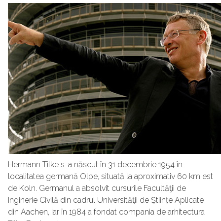
Hermann Tilke s-a născut în 31 decembrie 1954 în
localitatea germană Olpe, situată la aproximativ 60 km est
de Koln. Germanul a absolvit cursurile Facultăţii de
Inginerie Civilă din cadrul Universităţii de Ştiinţe Aplicate
din Aachen, iar în 1984 a fondat compania de arhitectura