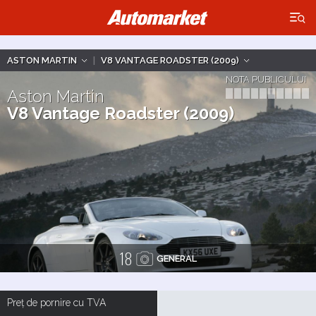
×
ASTON MARTIN
|
V8 VANTAGE ROADSTER (2009)
NOTA PUBLICULUI
Aston Martin
V8 Vantage Roadster (2009)
18
GENERAL
Preț de pornire cu TVA