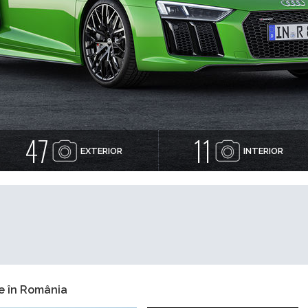
47
11
EXTERIOR
INTERIOR
e în România