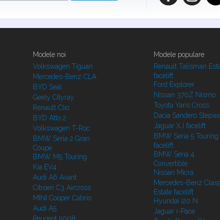
Modele noi
Modele populare
Volkswagen Tiguan
Renault Talisman Est
facelift
Mercedes-Benz CLA
Ford Explorer
BYD Seal
Nissan 370Z Nismo
Geely Cityray
Toyota Yaris Cross
Renault Clio
Dacia Sandero Stepw
BYD Atto 2
Jaguar XJ facelift
Volkswagen T-Roc
BMW Seria 5 Touring
BMW Seria 2 Gran
facelift
Coupe
BMW Seria 4
BMW M5 Touring
Convertible
Kia EV4
Nissan Micra
Audi A6 Avant
Mercedes-Benz Clasa
Citroen C3 Aircross
Estate facelift
MINI Cooper Cabrio
Hyundai i20 N
Audi A5
Jaguar i-Pace
Peugeot 5008