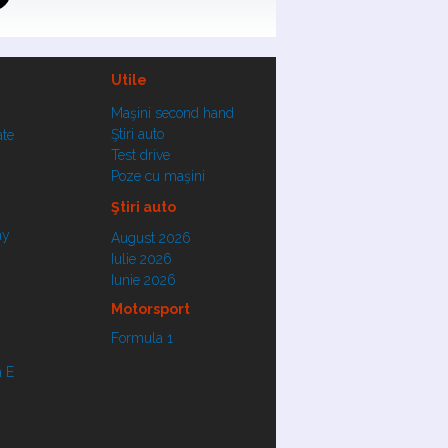
Utile
Maşini second hand
Ştiri auto
ate
Test drive
Poze cu maşini
Ştiri auto
ay
August 2026
Iulie 2026
Iunie 2026
Motorsport
Formula 1
 E