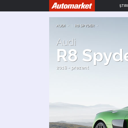
ŞTIRI
AUDI
|
R8 SPYDER
Audi
R8 Spyd
2018 - prezent