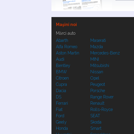
Maşini noi
Mărci auto
Abarth
Maserati
Alfa Romeo
Mazda
Aston Martin
Mercedes-Benz
Audi
MINI
Bentley
Mitsubishi
BMW
Nissan
Citroen
Opel
Cupra
Peugeot
Dacia
Porsche
DS
Range Rover
Ferrari
Renault
Fiat
Rolls-Royce
Ford
SEAT
Geely
Skoda
Honda
Smart