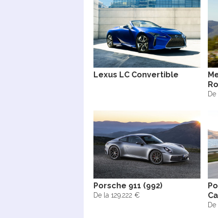
Lexus LC Convertible
Me
Ro
De 
Porsche 911 (992)
Po
Ca
De la 129.222 €
De 