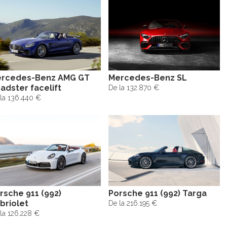
rcedes-Benz AMG GT
Mercedes-Benz SL
adster facelift
De la 132.870 €
la 136.440 €
rsche 911 (992)
Porsche 911 (992) Targa
briolet
De la 216.195 €
la 126.228 €