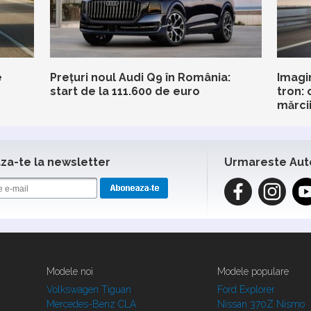
e
Prețuri noul Audi Q9 în România:
Imagin
start de la 111.600 de euro
tron: 
mărci
a-te la newsletter
Urmareste Aut
Modele noi
Modele populare
Volkswagen Tiguan
Ford Explorer
Mercedes-Benz CLA
Nissan 370Z Nismo