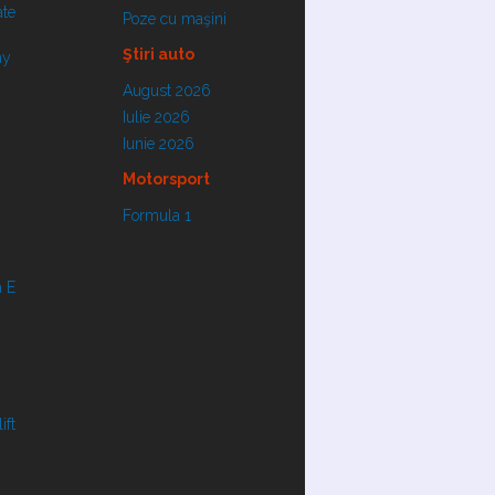
ate
Poze cu maşini
Ştiri auto
ay
August 2026
Iulie 2026
Iunie 2026
Motorsport
Formula 1
 E
ift