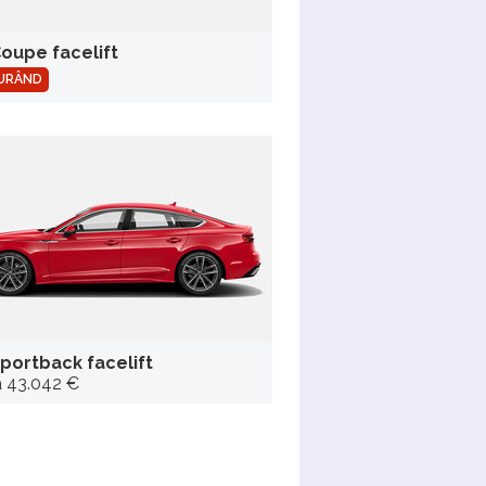
oupe facelift
CURÂND
portback facelift
a 43.042 €