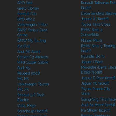
BYD Seal
Renault Talisman Est
facelift
Geely Cityray
Dacia Sandero Stepw
Renault Clio
Jaguar XJ facelift
BYD Atto 2
Toyota Yaris Cross
Volkswagen T-Roc
BMW Seria 4
BMW Seria 2 Gran
Convertible
Coupe
Nissan Micra
BMW M5 Touring
BMW Seria 5 Touring
Kia EV4
facelift
Audi A6 Avant
Hyundai i20 N
Citroen C3 Aircross
Jaguar i-Pace
MINI Cooper Cabrio
Mercedes-Benz Clasa
Audi A5
Estate facelift
Peugeot 5008
Jaguar E-Pace facelift
MG HS
Jaguar XE facelift
Volkswagen Tayron
Toyota Proace City
MG ZS
Verso
Renault 5 E-Tech
SsangYong Tivoli facel
Electric
Audi A4 Avant facelift
Volvo EX90
Kia Stinger facelift
Porsche 911 facelift
Bentley Bentayga