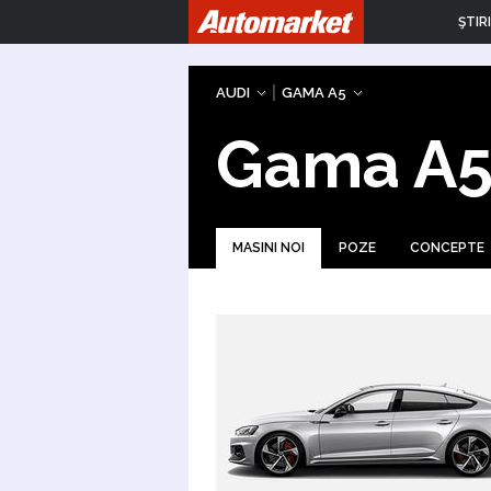
ŞTIRI
|
AUDI
GAMA A5
Gama A
MASINI NOI
POZE
CONCEPTE