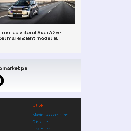
i noi cu viitorul Audi A2 e-
cel mai eficient model al
i
omarket pe
Utile
Maşini second hand
Ştiri auto
Test drive