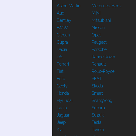
Aston Martin
Mercedes-Benz
Audi
MINI
Bentley
Mitsubishi
BMW
Nissan
Citroen
Opel
Cupra
Peugeot
Dacia
Porsche
DS
Range Rover
Ferrari
Renault
Fiat
Rolls-Royce
Ford
SEAT
Geely
Skoda
Honda
Smart
Hyundai
SsangYong
Isuzu
Subaru
Jaguar
Suzuki
Jeep
Tesla
Kia
Toyota