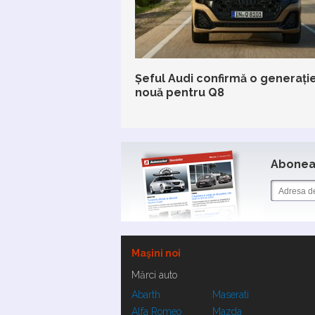
Șeful Audi confirmă o generați
nouă pentru Q8
Aboneaz
Maşini noi
Mărci auto
Abarth
Maserati
Alfa Romeo
Mazda