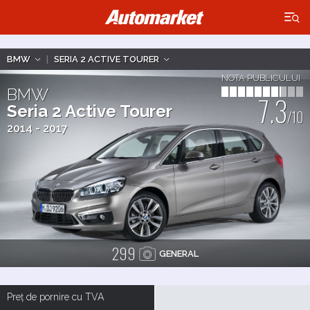
×
BMW
|
SERIA 2 ACTIVE TOURER
NOTA PUBLICULUI
BMW
7.3
Seria 2 Active Tourer
/10
2014 - 2017
299
GENERAL
Preț de pornire cu TVA