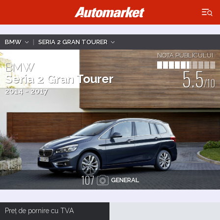
×
BMW
|
SERIA 2 GRAN TOURER
NOTA PUBLICULUI
BMW
5.5
Seria 2 Gran Tourer
/10
2014 - 2017
107
GENERAL
Preț de pornire cu TVA