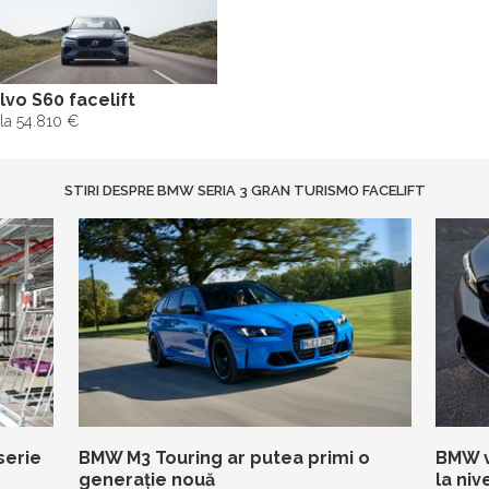
lvo S60 facelift
la 54.810 €
STIRI DESPRE BMW SERIA 3 GRAN TURISMO FACELIFT
serie
BMW M3 Touring ar putea primi o
BMW v
generație nouă
la niv