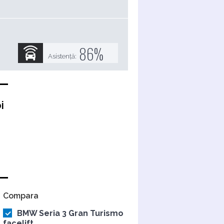
86
%
Asistență:
i
Compara
BMW Seria 3 Gran Turismo
facelift