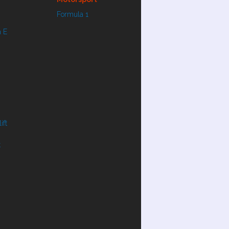
Formula 1
 E
ift
t