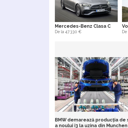
Mercedes-Benz Clasa C
Vo
De la 47.330 €
De 
BMW demarează producția de 
a noului i3 la uzina din Munchen