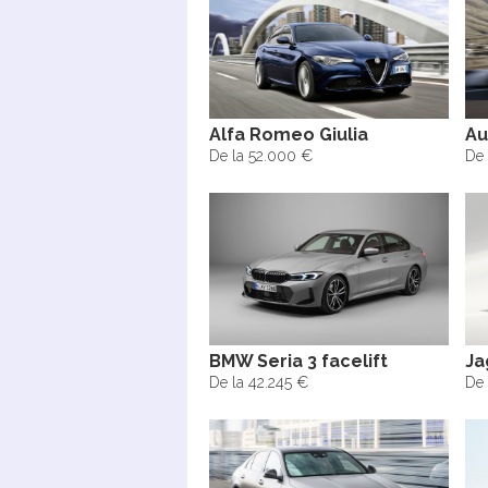
Alfa Romeo Giulia
Au
De la 52.000 €
De 
BMW Seria 3 facelift
Ja
De la 42.245 €
De 