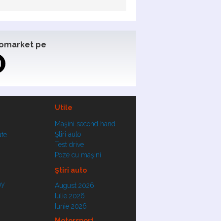
omarket pe
Utile
Maşini second hand
Ştiri auto
ate
Test drive
Poze cu maşini
Ştiri auto
ay
August 2026
Iulie 2026
Iunie 2026
Motorsport