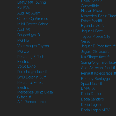
BMW Seria 4
BMW M5 Touring
Convertible
Kia EV4
Nissan Micra
Audi A6 Avant
Mercedes-Benz Clasa
Citroen C3 Aircross
Estate facelift
MINI Cooper Cabrio
Hyundai i20 N
Audi A5
Jaguar i-Pace
Peugeot 5008
Toyota Proace City
MG HS
Verso
Volkswagen Tayron
Jaguar E-Pace facelift
MG ZS
Jaguar XE facelift
Renault 5 E-Tech
Kia Stinger facelift
Electric
SsangYong Tivoli facel
Volvo EX90
Audi A4 Avant facelift
Porsche 911 facelift
Renault Koleos facelif
BYD Dolphin Surf
Bentley Bentayga
Renault 4 E-Tech
Speed facelift
Electric
BMW iX
Mercedes-Benz Clasa
Dacia Duster
G facelift
Dacia Sandero
Alfa Romeo Junior
Dacia Logan
Dacia Logan MCV