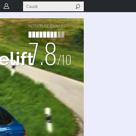
NOTA PUBLICULUI
7.8
elift
/10