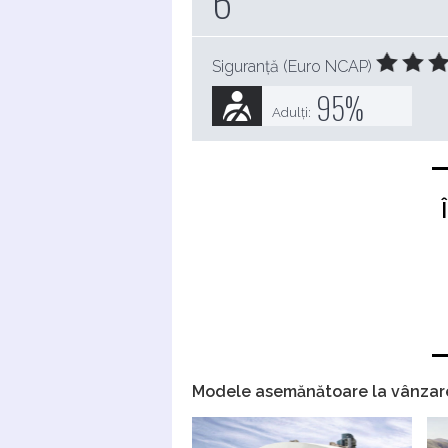
6
Siguranță (Euro NCAP)
95
%
Adulți:
Modele asemănătoare la vânzar