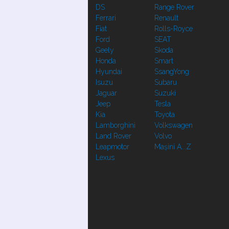
DS
Range Rover
Ferrari
Renault
Fiat
Rolls-Royce
Ford
SEAT
Geely
Skoda
Honda
Smart
Hyundai
SsangYong
Isuzu
Subaru
Jaguar
Suzuki
Jeep
Tesla
Kia
Toyota
Lamborghini
Volkswagen
Land Rover
Volvo
Leapmotor
Mașini A...Z
Lexus