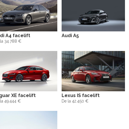
di A4 facelift
Audi A5
la 34.788 €
guar XE facelift
Lexus IS facelift
la 49.444 €
De la 42.450 €