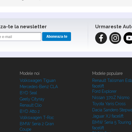
a-te la newsletter
Urmareste Aut
Modele noi
Modele populare
Volkswagen Tiguan
Renault Talisman Est
facelift
Mercedes-Benz CLA
Ford Explorer
BYD Seal
Nissan 370Z Nismo
Geely Cityray
Toyota Yaris Cross
Renault Clio
Dacia Sandero Stepw
BYD Atto 2
Jaguar XJ facelift
Volkswagen T-Roc
BMW Seria 5 Touring
BMW Seria 2 Gran
facelift
Coupe