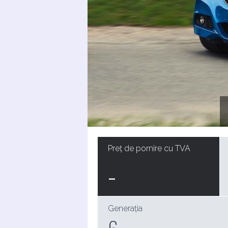
Preț de pornire cu TVA
-
Generația