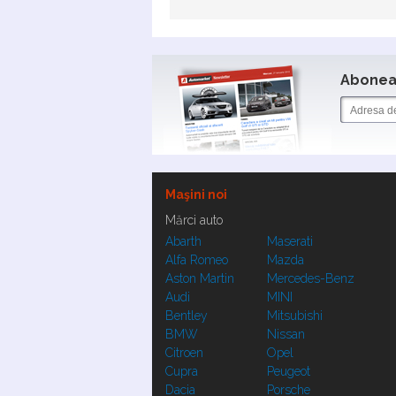
Aboneaz
Maşini noi
Mărci auto
Abarth
Maserati
Alfa Romeo
Mazda
Aston Martin
Mercedes-Benz
Audi
MINI
Bentley
Mitsubishi
BMW
Nissan
Citroen
Opel
Cupra
Peugeot
Dacia
Porsche