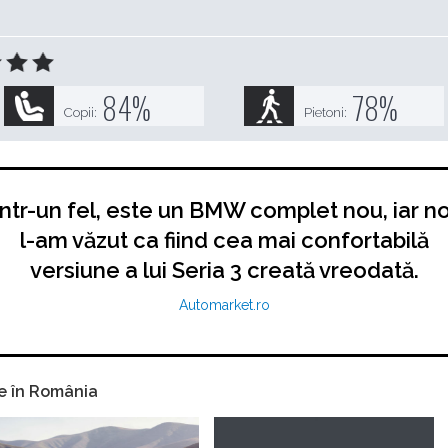
84
%
78
%
Copii:
Pietoni:
Într-un fel, este un BMW complet nou, iar no
l-am văzut ca fiind cea mai confortabilă
versiune a lui Seria 3 creată vreodată.
Automarket.ro
e în România