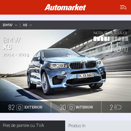
×
BMW
|
X6
NOTA PUBLICULUI
BMW
4.5
X6
/10
2014 - 2019
82
30
2
EXTERIOR
INTERIOR
Preț de pornire cu TVA
Produs în