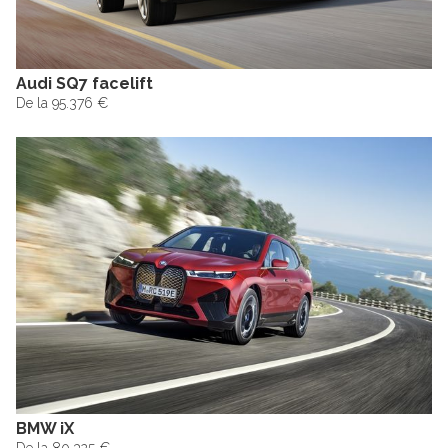
Audi SQ7 facelift
De la 95.376 €
BMW iX