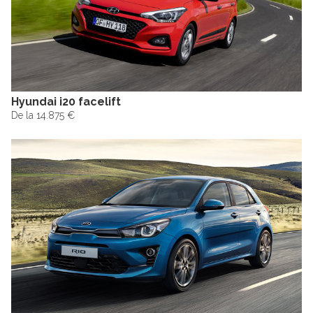
Hyundai i20 facelift
De la 14.875 €