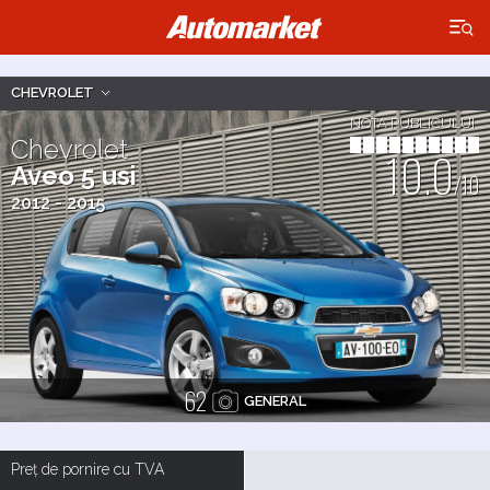
×
CHEVROLET
NOTA PUBLICULUI
Chevrolet
10.0
Aveo 5 usi
/10
2012 - 2015
62
GENERAL
Preț de pornire cu TVA