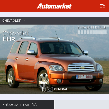
×
CHEVROLET
NOTA PUBLICULUI
Chevrolet
HHR
15
GENERAL
Preț de pornire cu TVA