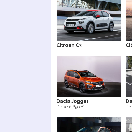
Citroen C3
Ci
Dacia Jogger
Da
De la 16.690 €
De 