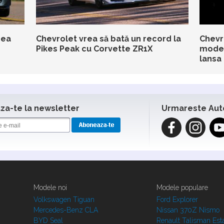
cea
Chevrolet vrea să bată un record la
Chevr
Pikes Peak cu Corvette ZR1X
model
lansa 
a-te la newsletter
Urmareste Aut
Modele noi
Modele populare
Volkswagen Tiguan
Ford Explorer
Mercedes-Benz CLA
Nissan 370Z Nismo
BYD Seal
Renault Talisman Est