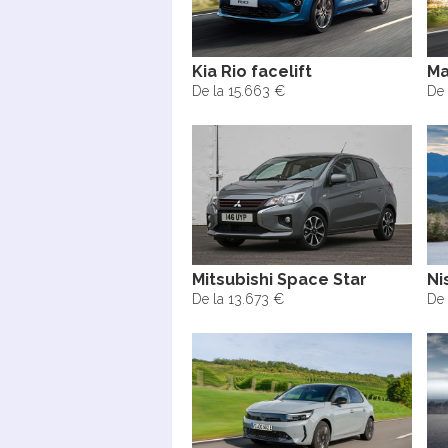
Kia Rio facelift
Ma
De la 15.663 €
De 
Mitsubishi Space Star
Ni
De la 13.673 €
De 