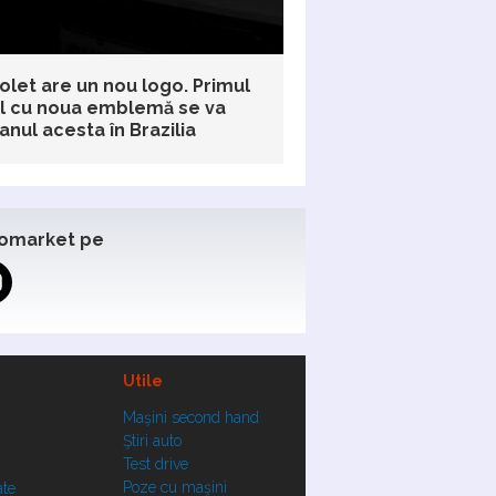
olet are un nou logo. Primul
 cu noua emblemă se va
anul acesta în Brazilia
omarket pe
Utile
Maşini second hand
Ştiri auto
Test drive
Poze cu maşini
ate