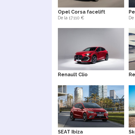
Opel Corsa facelift
Pe
De la 17.110 €
De 
Renault Clio
Re
SEAT Ibiza
Sk