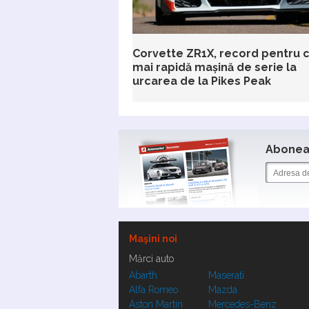
Corvette ZR1X, record pentru 
mai rapidă mașină de serie la
urcarea de la Pikes Peak
Aboneaz
Maşini noi
Mărci auto
Abarth
Maserati
Alfa Romeo
Mazda
Aston Martin
Mercedes-Benz