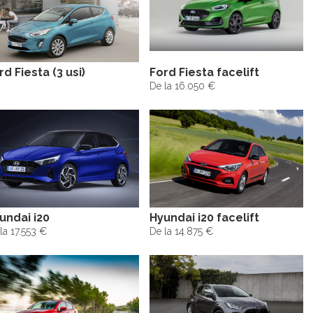
rd Fiesta (3 usi)
Ford Fiesta facelift
De la 16.050 €
undai i20
Hyundai i20 facelift
la 17.553 €
De la 14.875 €