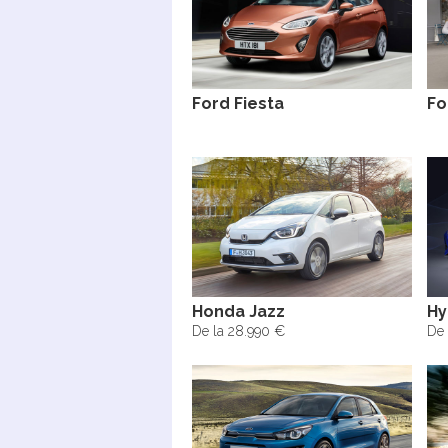
Ford Fiesta
Fo
Honda Jazz
Hy
De la 28.990 €
De 