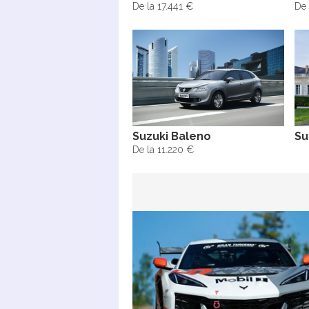
De la 17.441 €
De 
Suzuki Baleno
Su
De la 11.220 €