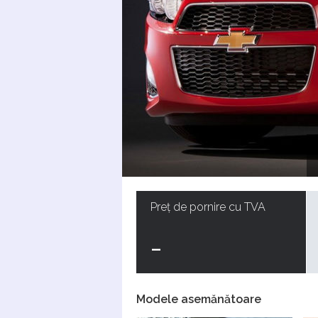
Preț de pornire cu TVA
-
Modele asemănătoare