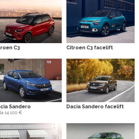
troen C3
Citroen C3 facelift
cia Sandero
Dacia Sandero facelift
la 14.100 €