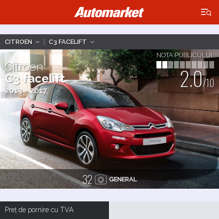
×
CITROEN
|
C3 FACELIFT
NOTA PUBLICULUI
Citroen
2.0
C3 facelift
/10
2013 - 2017
32
GENERAL
Preț de pornire cu TVA