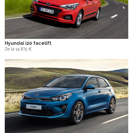
Hyundai i20 facelift
De la 14.875 €