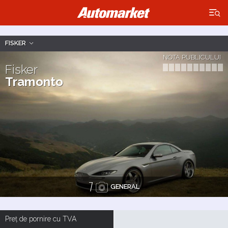
×
FISKER
NOTA PUBLICULUI
Fisker
Tramonto
7
GENERAL
Preț de pornire cu TVA