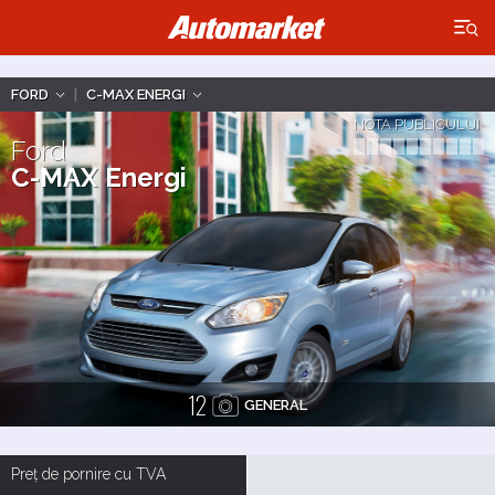
×
FORD
|
C-MAX ENERGI
NOTA PUBLICULUI
Ford
C-MAX Energi
12
GENERAL
Preț de pornire cu TVA