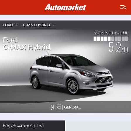
×
FORD
|
C-MAX HYBRID
NOTA PUBLICULUI
Ford
5.2
C-MAX Hybrid
/10
9
GENERAL
Preț de pornire cu TVA