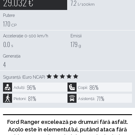
29.032
€
7.2
l/100km
Putere
170
CP
Accelerație 0-100 km/h
Emisii
0.0
179
s
g
Generația
4
Siguranță (Euro NCAP)
96
%
86
%
Adulți:
Copii:
81
%
71
%
Pietoni:
Asistență:
Ford Ranger excelează pe drumuri fără asfalt.
Acolo este în elementul lui, putând ataca fără