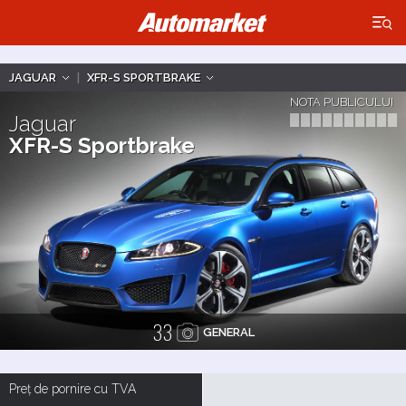
×
JAGUAR
|
XFR-S SPORTBRAKE
NOTA PUBLICULUI
Jaguar
XFR-S Sportbrake
33
GENERAL
Preț de pornire cu TVA