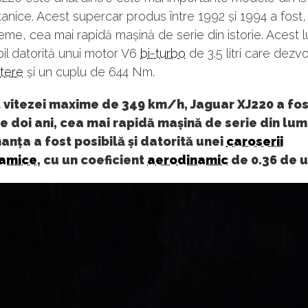
itanice. Acest supercar produs între 1992 și 1994 a fost
eme, cea mai rapidă mașină de serie din istorie. Acest l
bil datorită unui motor V6
bi-turbo
de 3.5 litri care dezv
utere
și un cuplu de 644 Nm.
 vitezei maxime de 349 km/h, Jaguar XJ220 a fos
 doi ani, cea mai rapidă mașină de serie din lum
nța a fost posibilă și datorită unei
caroserii
amice
, cu un coeficient
aerodinamic
de 0.36 de un