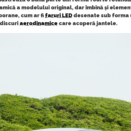
amică a modelului original, dar îmbină și elemen
orane, cum ar fi
faruri LED
desenate sub forma 
 discuri
aerodinamice
care acoperă jantele.