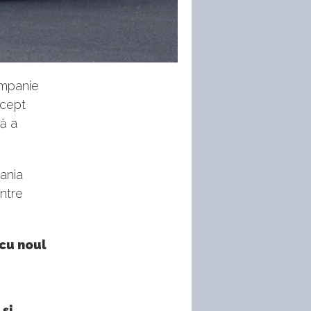
ompanie
ncept
ă a
ania
între
 cu noul
și