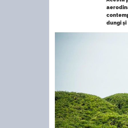
aerodin
contemp
dungi și