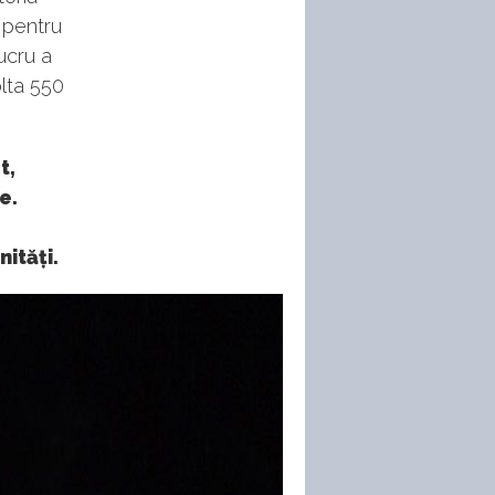
, pentru
ucru a
olta 550
t,
e.
ități.