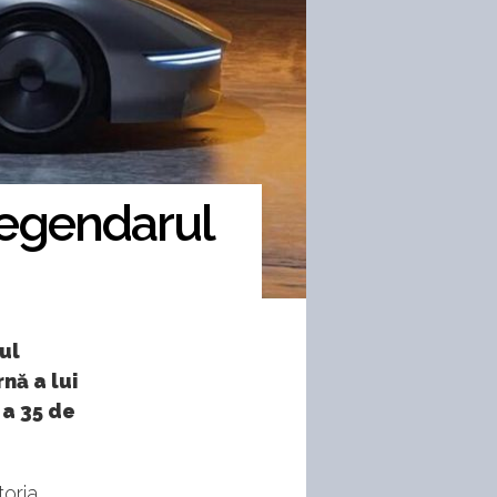
legendarul
ul
nă a lui
 a 35 de
toria