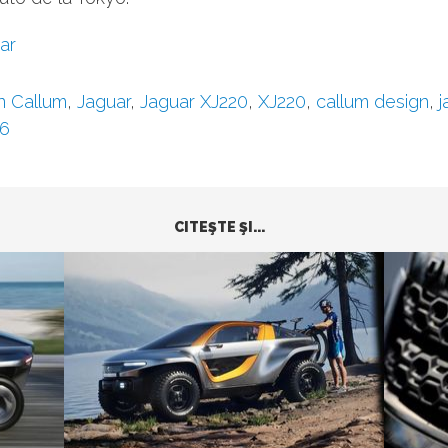
ar
n Callum
,
Jaguar
,
Jaguar XJ220
,
XJ220
,
callum design
,
j
26
CITEŞTE ŞI...