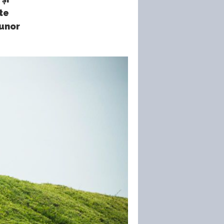
te
unor