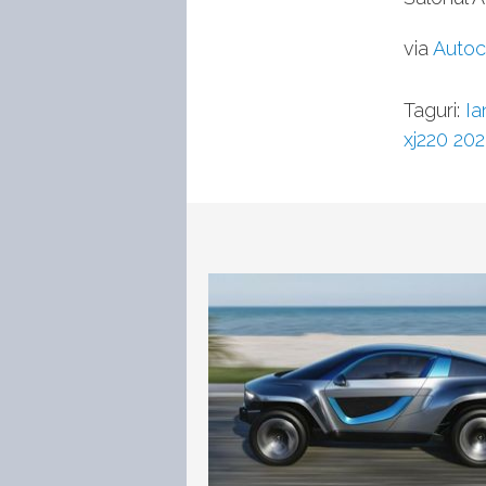
via
Autoc
Taguri:
Ia
xj220 20