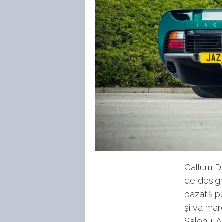
Callum D
de design
bazată pa
și va mar
Salonul A