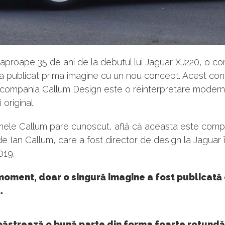
aproape 35 de ani de la debutul lui Jaguar XJ220, o c
 a publicat prima imagine cu un nou concept. Acest co
 compania Callum Design este o reinterpretare modern
 original.
ele Callum pare cunoscut, află că aceasta este comp
e Ian Callum, care a fost director de design la Jaguar 
019.
moment, doar o singură imagine a fost publicată
.
păstrează o bună parte din forma foarte rotundă 