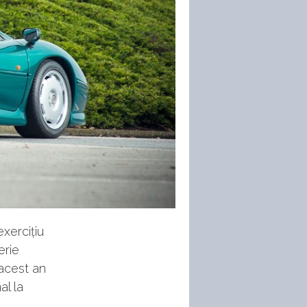
xercițiu
erie
 acest an
al la