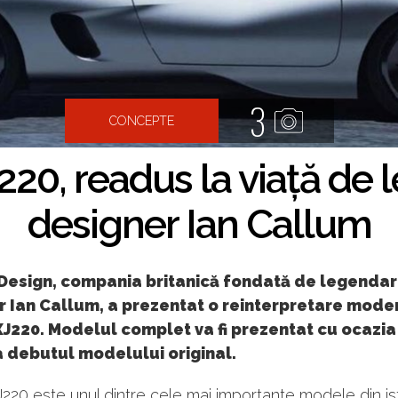
3
CONCEPTE
220, readus la viață de 
designer Ian Callum
Design, compania britanică fondată de legendar
 Ian Callum, a prezentat o reinterpretare moder
J220. Modelul complet va fi prezentat cu ocazia
a debutul modelului original.
220 este unul dintre cele mai importante modele din is