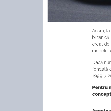
Acum, la 
britanică
creat de
modelului
Dacă num
fondată d
1999 și 2
Pentru 
concept
Acesta 