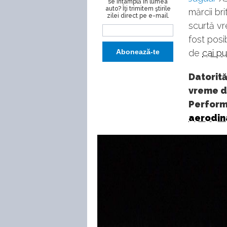
se întâmplă în lumea
auto? Îţi trimitem ştirile
mărcii br
zilei direct pe e-mail.
scurtă vr
fost posi
de
cai p
Datorită
vreme de
Performa
aerodin