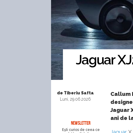
Jaguar XJ
de Tiberiu Safta
Callum 
Luni, 29.06.2026
designer
Jaguar X
ani de l
NEWSLETTER
Eşti curios de ceea ce
Jaguar
XJ