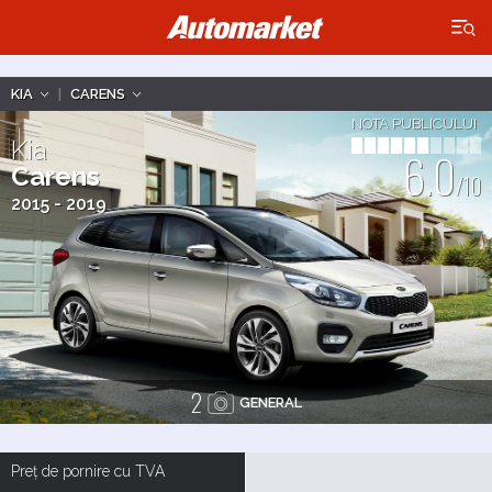
×
KIA
|
CARENS
NOTA PUBLICULUI
Kia
6.0
Carens
/10
2015 - 2019
2
GENERAL
Preț de pornire cu TVA