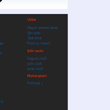
Utile
Maşini second hand
Ştiri auto
Test drive
Poze cu maşini
ate
Ştiri auto
ay
August 2026
Iulie 2026
Iunie 2026
Motorsport
Formula 1
 E