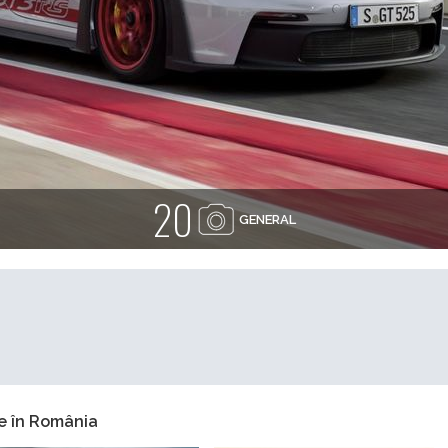
20
GENERAL
e în România