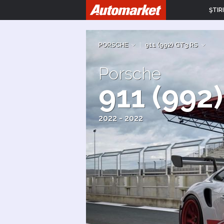
ŞTIRI
PORSCHE
|
911 (992) GT3 RS
Porsche
911 (992
2022 - 2022