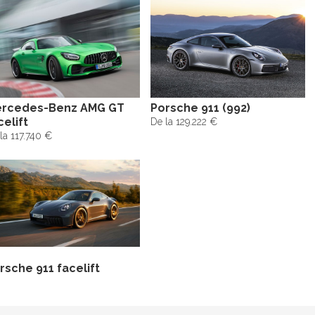
rcedes-Benz AMG GT
Porsche 911 (992)
celift
De la 129.222 €
la 117.740 €
rsche 911 facelift