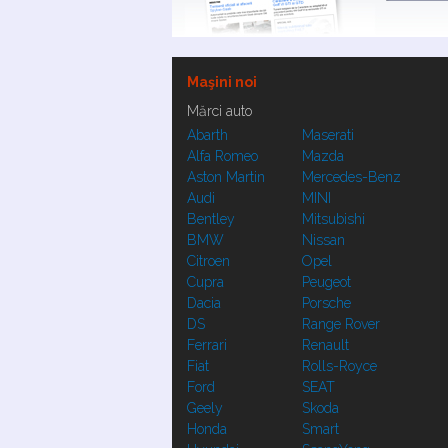
Maşini noi
Mărci auto
Abarth
Maserati
Alfa Romeo
Mazda
Aston Martin
Mercedes-Benz
Audi
MINI
Bentley
Mitsubishi
BMW
Nissan
Citroen
Opel
Cupra
Peugeot
Dacia
Porsche
DS
Range Rover
Ferrari
Renault
Fiat
Rolls-Royce
Ford
SEAT
Geely
Skoda
Honda
Smart