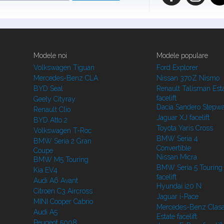
Modele noi
Modele populare
Volkswagen Tiguan
Ford Explorer
Mercedes-Benz CLA
Nissan 370Z Nismo
BYD Seal
Renault Talisman Est
facelift
Geely Cityray
Dacia Sandero Stepw
Renault Clio
Jaguar XJ facelift
BYD Atto 2
Toyota Yaris Cross
Volkswagen T-Roc
BMW Seria 4
BMW Seria 2 Gran
Convertible
Coupe
Nissan Micra
BMW M5 Touring
BMW Seria 5 Touring
Kia EV4
facelift
Audi A6 Avant
Hyundai i20 N
Citroen C3 Aircross
Jaguar i-Pace
MINI Cooper Cabrio
Mercedes-Benz Clasa
Audi A5
Estate facelift
Peugeot 5008