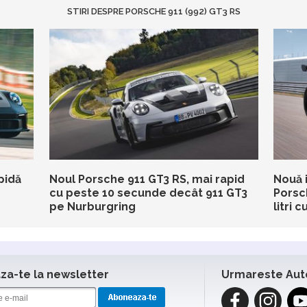
STIRI DESPRE PORSCHE 911 (992) GT3 RS
pidă
Noul Porsche 911 GT3 RS, mai rapid
Nouă 
cu peste 10 secunde decât 911 GT3
Porsc
pe Nurburgring
litri 
a-te la newsletter
Urmareste Aut