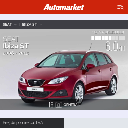
×
SEAT
|
IBIZA ST
NOTA PUBLICULUI
SEAT
6.0
Ibiza ST
/10
2008 - 2012
18
GENERAL
Preț de pornire cu TVA