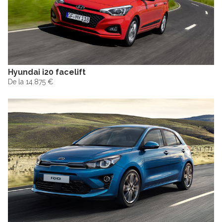
Hyundai i20 facelift
De la 14.875 €