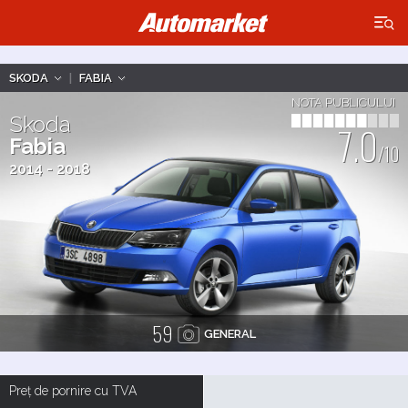
×
SKODA
|
FABIA
NOTA PUBLICULUI
Skoda
7.0
Fabia
/10
2014 - 2018
59
GENERAL
Preț de pornire cu TVA