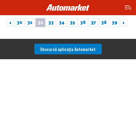
×
30
31
32
33
34
35
36
37
38
39
Descarcă aplicaţia Automarket