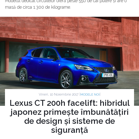
Modelul dedicat circuitelor oferă peste 550 de cai putere și are o
masă de circa 1.300 de kilograme.
Vineri, 10 Noiembrie 2017 |
|
MODELE NOI
Lexus CT 200h facelift: hibridul
japonez primește îmbunătățiri
de design și sisteme de
siguranță