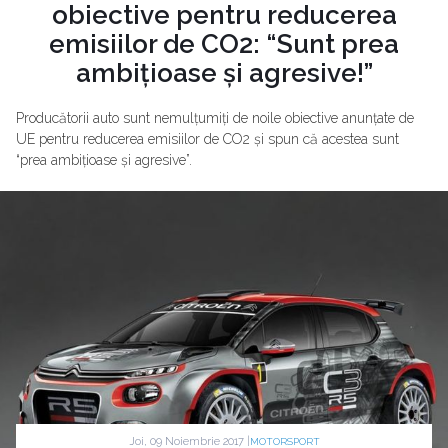
obiective pentru reducerea
emisiilor de CO2: “Sunt prea
ambițioase și agresive!”
Producătorii auto sunt nemulțumiți de noile obiective anunțate de
UE pentru reducerea emisiilor de CO2 și spun că acestea sunt
“prea ambițioase și agresive”.
Joi, 09 Noiembrie 2017 |
MOTORSPORT