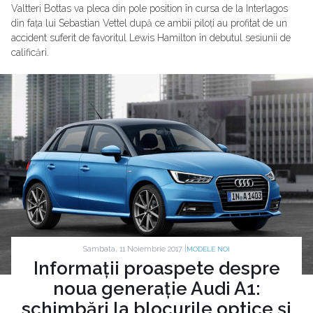
Valtteri Bottas va pleca din pole position în cursa de la Interlagos
din fața lui Sebastian Vettel după ce ambii piloți au profitat de un
accident suferit de favoritul Lewis Hamilton în debutul sesiunii de
calificări.
Sambata, 11 Noiembrie 2017 |
MODELE NOI
Informații proaspete despre
noua generație Audi A1:
schimbări la blocurile optice și