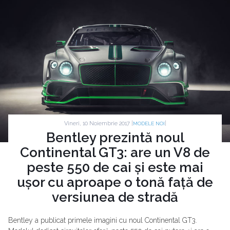
Vineri, 10 Noiembrie 2017 |
|
MODELE NOI
Bentley prezintă noul
Continental GT3: are un V8 de
peste 550 de cai și este mai
ușor cu aproape o tonă față de
versiunea de stradă
Bentley a publicat primele imagini cu noul Continental GT3.