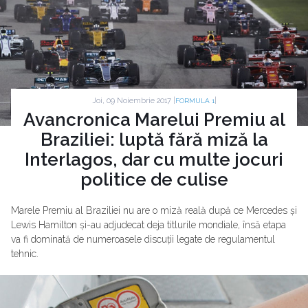
Joi, 09 Noiembrie 2017 |
|
FORMULA 1
Avancronica Marelui Premiu al
Braziliei: luptă fără miză la
Interlagos, dar cu multe jocuri
politice de culise
Marele Premiu al Braziliei nu are o miză reală după ce Mercedes și
Lewis Hamilton și-au adjudecat deja titlurile mondiale, însă etapa
va fi dominată de numeroasele discuții legate de regulamentul
tehnic.