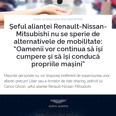
Vineri, 10 Noiembrie 2017 |
|
INDUSTRIE
Șeful alianței Renault-Nissan-
Mitsubishi nu se sperie de
alternativele de mobilitate:
“Oamenii vor continua să își
cumpere și să își conducă
propriile mașini”
Mașinile personale nu vor dispărea indiferent de expansiunea unor
afaceri precum Uber sau a firmelor de ride-sharing, potrivit lui
Carlos Ghosn, șeful alianței Renault-Nissan-Mitsubishi.