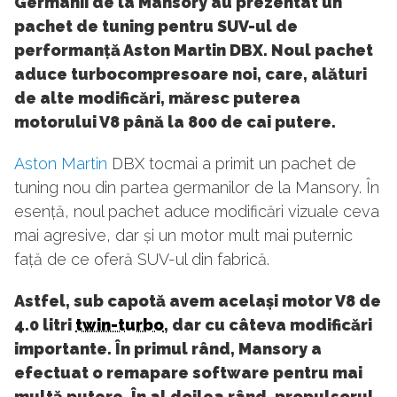
Germanii de la Mansory au prezentat un
pachet de tuning pentru SUV-ul de
performanță Aston Martin DBX. Noul pachet
aduce turbocompresoare noi, care, alături
de alte modificări, măresc puterea
motorului V8 până la 800 de cai putere.
Aston Martin
DBX tocmai a primit un pachet de
tuning nou din partea germanilor de la Mansory. În
esență, noul pachet aduce modificări vizuale ceva
mai agresive, dar și un motor mult mai puternic
față de ce oferă SUV-ul din fabrică.
Astfel, sub capotă avem același motor V8 de
4.0 litri
twin-turbo
, dar cu câteva modificări
importante. În primul rând, Mansory a
efectuat o remapare software pentru mai
multă putere. În al doilea rând, propulsorul