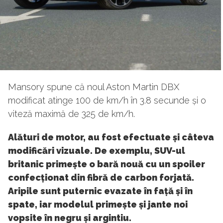
Mansory spune că noul Aston Martin DBX
modificat atinge 100 de km/h în 3.8 secunde și o
viteză maximă de 325 de km/h.
Alături de motor, au fost efectuate și câteva
modificări vizuale. De exemplu, SUV-ul
britanic primește o bară nouă cu un spoiler
confecționat din fibră de carbon forjată.
Aripile sunt puternic evazate în față și în
spate, iar modelul primește și jante noi
vopsite în negru și argintiu.