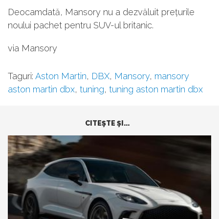
Deocamdată, Mansory nu a dezvăluit prețurile
noului pachet pentru SUV-ul britanic.
via Mansory
Taguri:
Aston Martin
,
DBX
,
Mansory
,
mansory
aston martin dbx
,
tuning
,
tuning aston martin dbx
CITEŞTE ŞI...