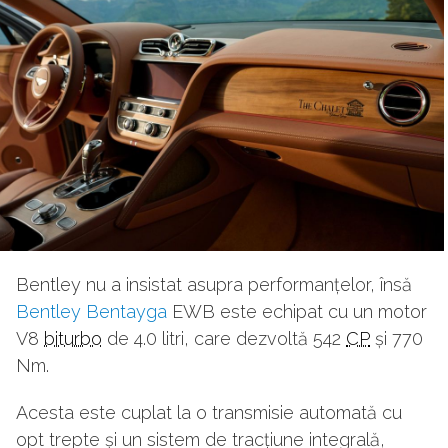
Bentley nu a insistat asupra performanțelor, însă
Bentley Bentayga
EWB este echipat cu un motor
V8
biturbo
de 4.0 litri, care dezvoltă 542
CP
și 770
Nm.
Acesta este cuplat la o transmisie automată cu
opt trepte și un sistem de tracțiune integrală,