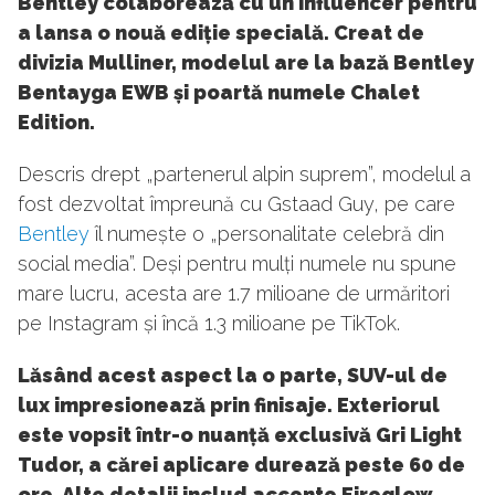
Bentley colaborează cu un influencer pentru
a lansa o nouă ediție specială. Creat de
divizia Mulliner, modelul are la bază Bentley
Bentayga EWB și poartă numele Chalet
Edition.
Descris drept „partenerul alpin suprem”, modelul a
fost dezvoltat împreună cu Gstaad Guy, pe care
Bentley
îl numește o „personalitate celebră din
social media”. Deși pentru mulți numele nu spune
mare lucru, acesta are 1.7 milioane de urmăritori
pe Instagram și încă 1.3 milioane pe TikTok.
Lăsând acest aspect la o parte, SUV-ul de
lux impresionează prin finisaje. Exteriorul
este vopsit într-o nuanță exclusivă Gri Light
Tudor, a cărei aplicare durează peste 60 de
ore. Alte detalii includ accente Fireglow,