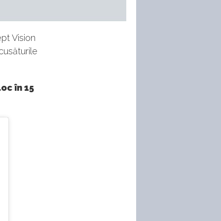
ept Vision
cusăturile
oc în 15