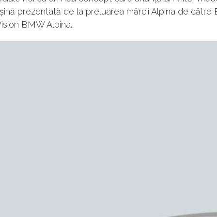
șină prezentată de la preluarea mărcii Alpina de cătr
Vision BMW Alpina.