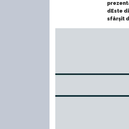
prezenta
dEste di
sfârșit 