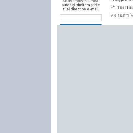
se întâmplă în lumea
auto? Îţi trimitem ştirile
Prima ma
zilei direct pe e-mail.
va numi 