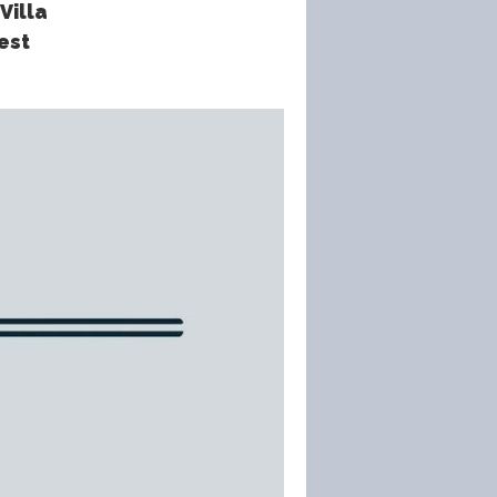
Villa
est