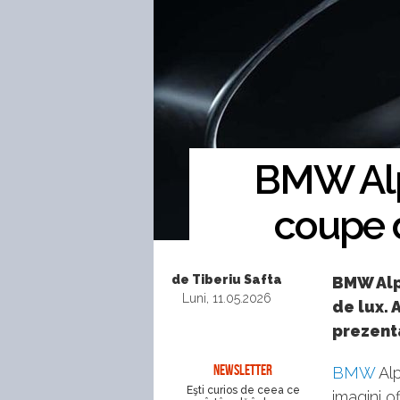
BMW Alpi
coupe d
de Tiberiu Safta
BMW Alpi
Luni, 11.05.2026
de lux. 
prezent
NEWSLETTER
BMW
Alp
Eşti curios de ceea ce
imagini o