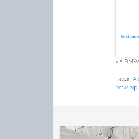
Vezi ace
via BMW 
Taguri:
Al
bmw alpi