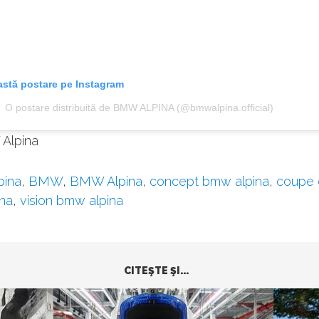
astă postare pe Instagram
O postare distribuită de BMW ALPINA (@bmwalpina.official)
Alpina
pina
,
BMW
,
BMW Alpina
,
concept bmw alpina
,
coupe 
na
,
vision bmw alpina
CITEŞTE ŞI...