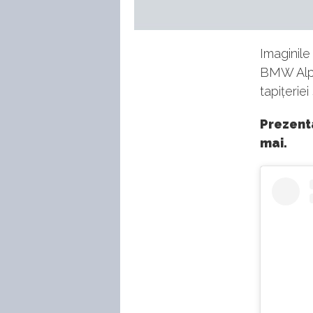
Imaginile
BMW Alpin
tapițeriei
Prezenta
mai.