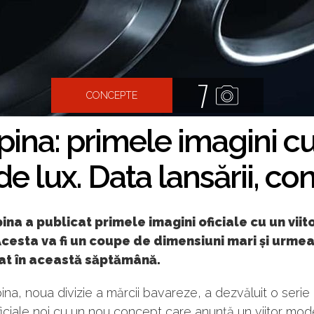
7
CONCEPTE
na: primele imagini cu 
e lux. Data lansării, co
na a publicat primele imagini oficiale cu un vii
Acesta va fi un coupe de dimensiuni mari și urmea
at în această săptămână.
ina, noua divizie a mărcii bavareze, a dezvăluit o serie
ficiale noi cu un nou concept care anunță un viitor mode