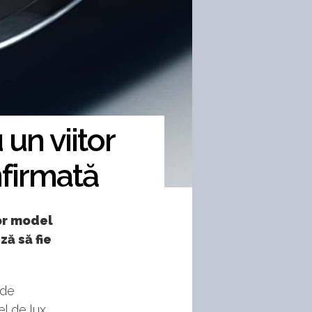
un viitor
nfirmată
tor model
ză să fie
 de
l de lux.