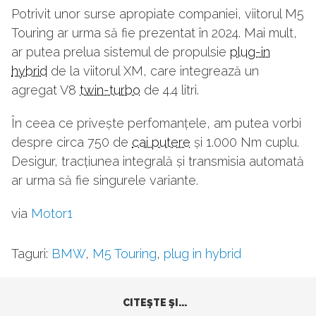
Potrivit unor surse apropiate companiei, viitorul M5
Touring ar urma să fie prezentat în 2024. Mai mult,
ar putea prelua sistemul de propulsie
plug-in
hybrid
de la viitorul XM, care integrează un
agregat V8
twin-turbo
de 4.4 litri.
În ceea ce privește perfomanțele, am putea vorbi
despre circa 750 de
cai putere
și 1.000 Nm cuplu.
Desigur, tracțiunea integrală și transmisia automată
ar urma să fie singurele variante.
via
Motor1
Taguri:
BMW
,
M5 Touring
,
plug in hybrid
CITEŞTE ŞI...