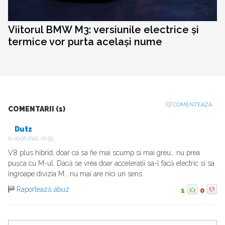
Viitorul BMW M3: versiunile electrice și
termice vor purta același nume
COMENTEAZA
COMENTARII (1)
Dutz
la
29.06.2022, 01:59
V8 plus hibrid, doar ca sa fie mai scump si mai greu… nu prea
pușca cu M-ul. Dacă se vrea doar accelerații sa-l facă electric si sa
îngroape divizia M… nu mai are nici un sens.
Raportează abuz
1
0