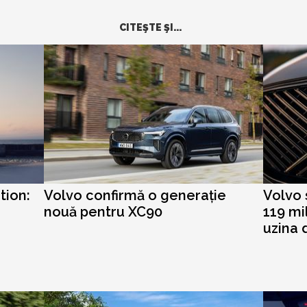
CITEŞTE ŞI...
tion:
Volvo confirmă o generație
Volvo
nouă pentru XC90
119 mi
uzina 