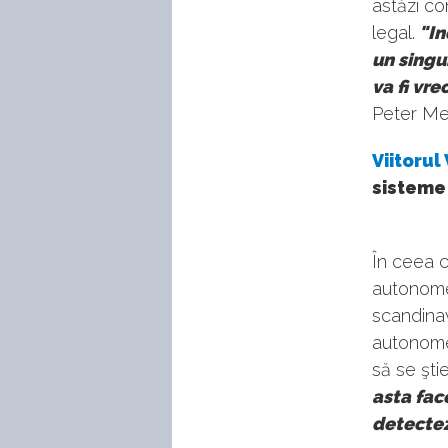
astăzi co
legal.
"In
un singu
va fi vr
Peter Me
Viitorul
sisteme
În ceea c
autonome 
scandinav
autonome 
să se şti
asta face
detecteze