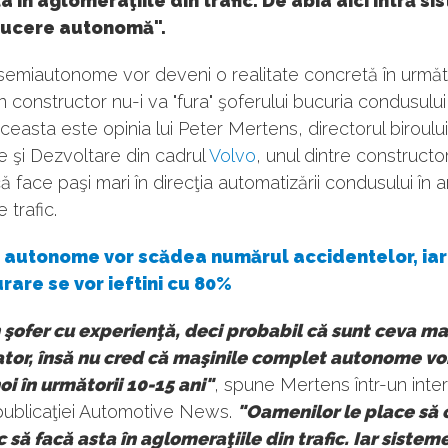
a în aglomeraţiile din trafic. De abia aici intră s
ucere autonomă".
semiautonome vor deveni o realitate concretă în următor
un constructor nu-i va "fura" şoferului bucuria condusulu
ceasta este opinia lui Peter Mertens, directorul biroulu
 şi Dezvoltare din cadrul
Volvo
, unul dintre constructor
ă face paşi mari în direcţia automatizării condusului în 
e trafic.
e autonome vor scădea numărul accidentelor, iar
rare se vor ieftini cu 80%
 şofer cu experienţă, deci probabil că sunt ceva ma
tor, însă nu cred că maşinile complet autonome vor
oi în următorii 10-15 ani"
, spune Mertens într-un inter
publicaţiei Automotive News.
"Oamenilor le place să
 să facă asta în aglomeraţiile din trafic. Iar sistem