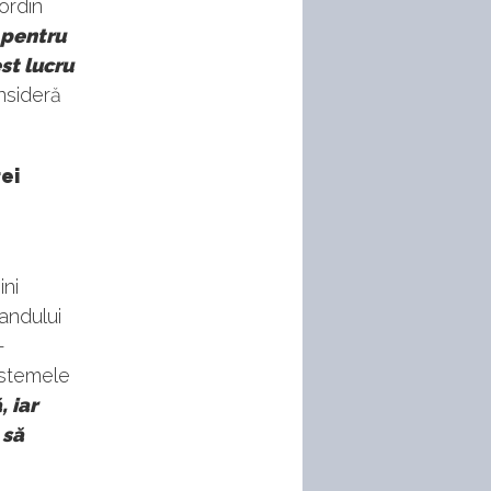
ordin
 pentru
st lucru
nsideră
ei
ini
randului
-
sistemele
 iar
 să