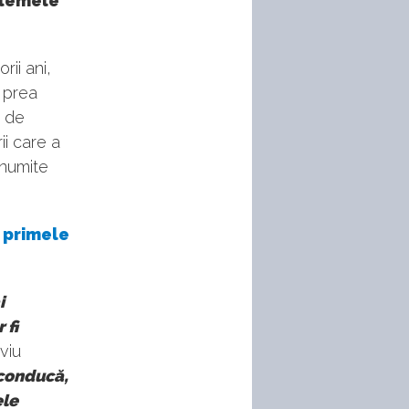
istemele
ii ani,
i prea
i de
ii care a
anumite
 primele
i
 fi
viu
 conducă,
ele