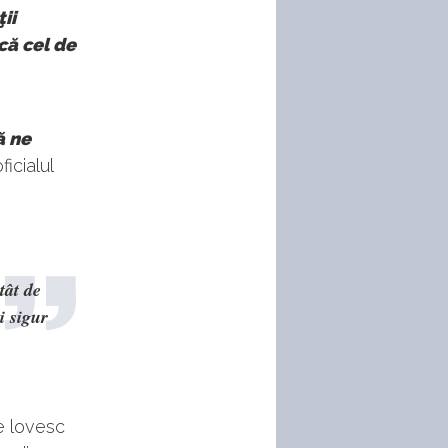
ii
că cel de
ă ne
ficialul
tât de
i sigur
e lovesc