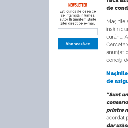
facă ast
NEWSLETTER
de cond
Eşti curios de ceea ce
se întâmplă în lumea
auto? Îţi trimitem ştirile
Maşinile 
zilei direct pe e-mail.
însă nici
curând. A
Cercetare
anunţat c
condiţii d
Maşinil
de asigu
"Sunt un
conserva
printre n
acordat 
dar urăsc