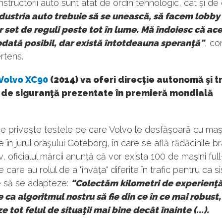
nstructorii auto sunt atât de ordin tehnologic, cât şi de 
dustria auto trebuie să se unească, să facem lobby
r set de reguli peste tot în lume. Mă îndoiesc că ace
eodată posibil, dar există întotdeauna speranţă"
, co
rtens.
Volvo XC90
(2014) va oferi direcţie autonomă şi tr
 de siguranţă prezentate în premieră mondială
e priveşte testele pe care Volvo le desfăşoară cu maş
în jurul oraşului Goteborg, în care se află rădăcinile b
, oficialul mărcii anunţă că vor exista 100 de maşini full
care au rolul de a "învăţa" diferite în trafic pentru ca 
e să se adapteze:
"Colectăm kilometri de experienţă,
 ca algoritmul nostru să fie din ce în ce mai robust,
 tot felul de situaţii mai bine decât înainte (...).