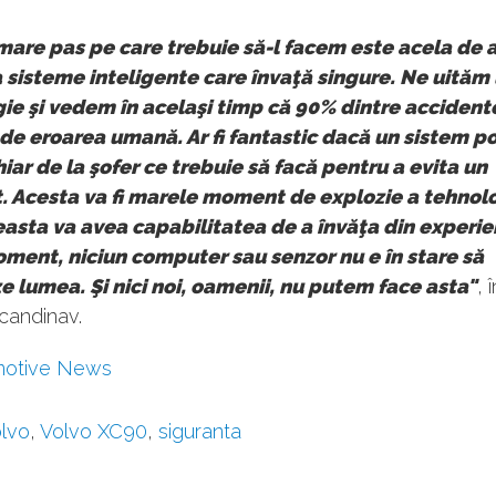
mare pas pe care trebuie să-l facem este acela de 
 sisteme inteligente care învaţă singure. Ne uităm 
ie şi vedem în acelaşi timp că 90% dintre accident
de eroarea umană. Ar fi fantastic dacă un sistem p
hiar de la şofer ce trebuie să facă pentru a evita un
. Acesta va fi marele moment de explozie a tehnolo
asta va avea capabilitatea de a învăţa din experien
ment, niciun computer sau senzor nu e în stare să
 lumea. Şi nici noi, oamenii, nu putem face asta"
, 
scandinav.
motive News
lvo
,
Volvo XC90
,
siguranta