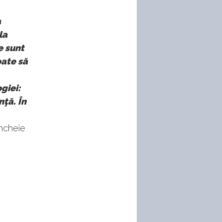
a
la
e sunt
oate să
giei:
ţă. În
încheie