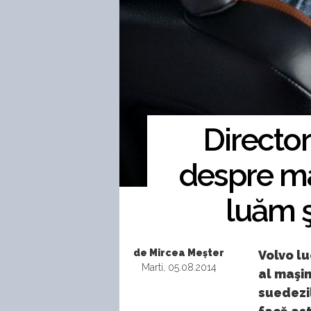
Director
despre ma
luăm ş
de Mircea Meșter
Volvo l
Marti, 05.08.2014
al maşin
suedezil