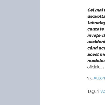
Cel mai 
dezvolta
tehnolog
cauzate 
înveţe c
accident
când ace
acest mo
modeleze
oficialul 
via
Auto
Taguri:
Vo