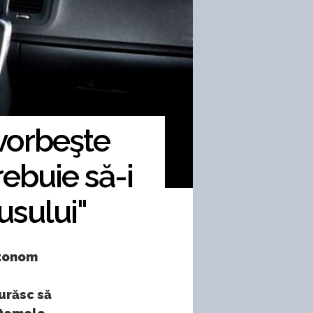
 vorbeşte
ebuie să-i
usului"
utonom
urăsc să