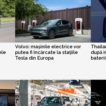
Volvo: mașinile electrice vor
Thaila
ele
putea fi încărcate la stațiile
după i
Tesla din Europa
bateri