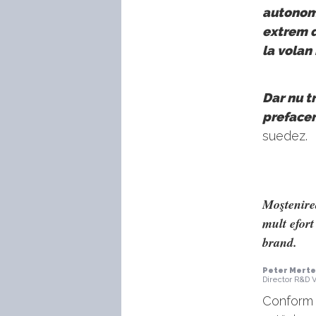
autonome
extrem d
la volan
Dar nu t
prefacem
suedez.
Moştenirea
mult efort
brand.
Peter Mert
Director R&D V
Conform d