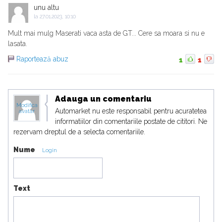
unu altu
la
27.01.2023, 10:10
Mult mai mulg Maserati vaca asta de GT... Cere sa moara si nu e
lasata.
Raportează abuz
1
1
Adauga un comentariu
Modifica
Automarket nu este responsabil pentru acuratetea
avatar
informatiilor din comentariile postate de cititori. Ne
rezervam dreptul de a selecta comentariile.
Nume
Login
Text