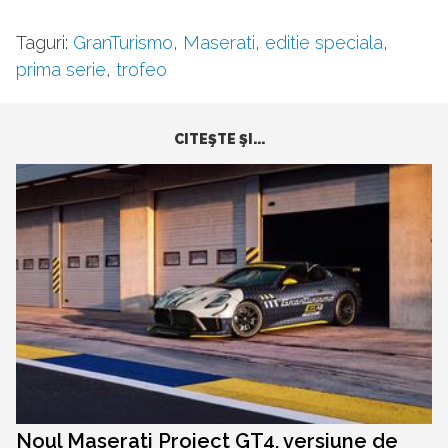
Taguri:
GranTurismo
,
Maserati
,
editie speciala
,
prima serie
,
trofeo
CITEŞTE ŞI...
Noul Maserati Project GT4, versiune de