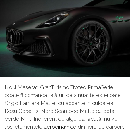
Noul Maserati GranTurismo Trofeo PrimaSerie
poate fi comandat alături de 2 nuanțe exterioare:
Grigio Lamiera Matte, cu accente în culoarea
Roșu Corse, și Nero Scarabeo Matte cu detalii
Verde Mint. Indiferent de algerea făcută, nu vor
lipsi elementele
aerodinamice
din fibră de carbon.