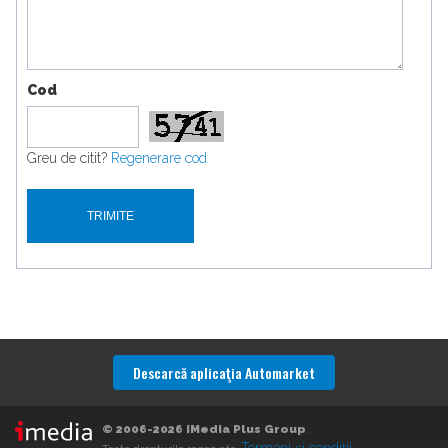
Cod
Greu de citit?
Regenerare cod
Descarcă aplicaţia Automarket
© 2006-2026 iMedia Plus Group
.