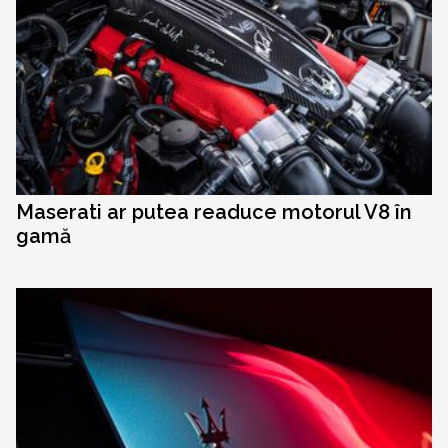
Maserati ar putea readuce motorul V8 în
gamă