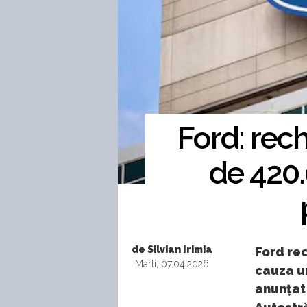
Ford: rec
de 420.
de Silvian Irimia
Ford rec
Marti, 07.04.2026
cauza un
anunțat 