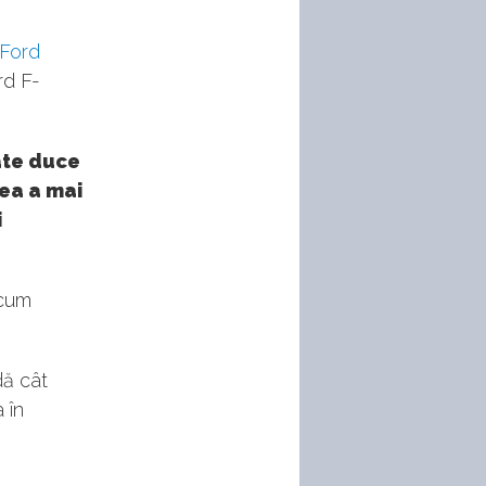
Ford
rd F-
ate duce
ea a mai
i
ecum
dă cât
 în