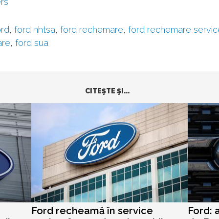
rs
rd
,
ford nhtsa
,
ford rechemare
,
ford rechemare servic
are
,
ford sua
CITEŞTE ŞI...
Ford recheamă în service
Ford: 