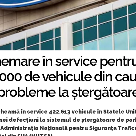
hemare în service pentr
000 de vehicule din ca
probleme la ștergătoar
heamă în service 422.613 vehicule în Statele Uni
ei defecțiuni la sistemul de ștergătoare de parb
Administrația Națională pentru Siguranța Trafic