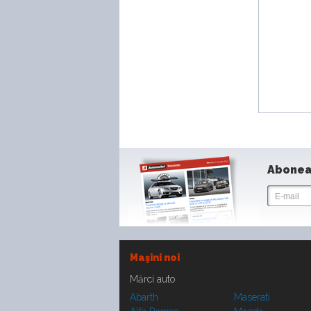
Abonea
Maşini noi
Mărci auto
Abarth
Maserati