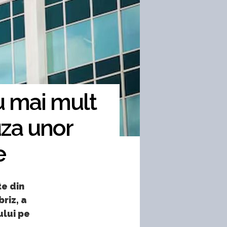
u mai mult
uza unor
e
te din
riz, a
ului pe