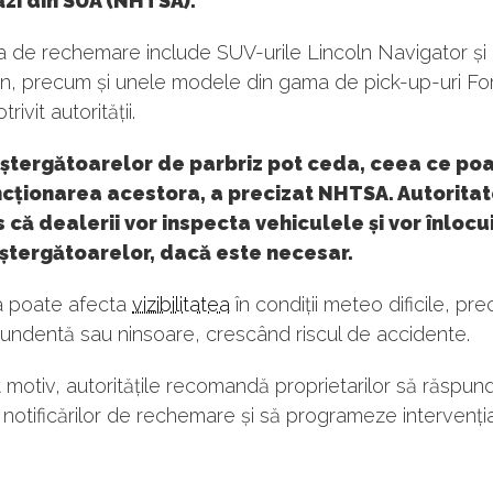
zi din SUA (NHTSA).
 de rechemare include SUV-urile Lincoln Navigator și
on, precum și unele modele din gama de pick-up-uri Fo
rivit autorității.
 ștergătoarelor de parbriz pot ceda, ceea ce po
ncționarea acestora, a precizat NHTSA. Autoritat
 că dealerii vor inspecta vehiculele și vor înlocu
ștergătoarelor, dacă este necesar.
 poate afecta
vizibilitatea
în condiții meteo dificile, pr
undentă sau ninsoare, crescând riscul de accidente.
 motiv, autoritățile recomandă proprietarilor să răspun
 notificărilor de rechemare și să programeze intervenția