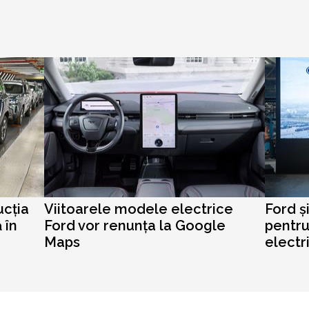
ucția
Viitoarele modele electrice
Ford ș
 în
Ford vor renunța la Google
pentru
Maps
electr