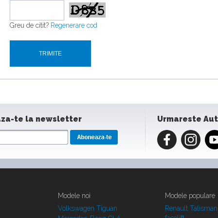
Greu de citit?
Regenerare cod
za-te la newsletter
Urmareste Au
Modele noi
Modele populare
Volkswagen Tiguan
Renault Talisman