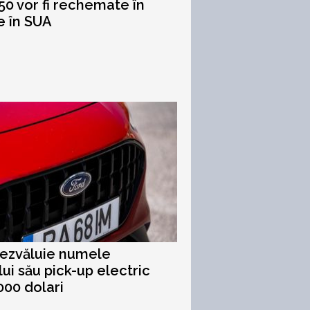
50 vor fi rechemate în
e în SUA
ezvăluie numele
lui său pick-up electric
000 dolari