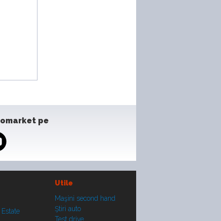
tomarket pe
Utile
Maşini second hand
Ştiri auto
 Estate
Test drive