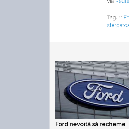
via
Reute
Taguri:
Fo
stergato
Ford nevoită să recheme