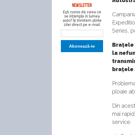
Autostră
NEWSLETTER
Eşti curios de ceea ce
Campania
se întâmplă în lumea
auto? Îţi trimitem ştirile
Expediti
zilei direct pe e-mail.
Series, pot
Brațele
la nefu
transmis
brațele 
Problema
ploaie ab
Din acest
mai rapid
service.