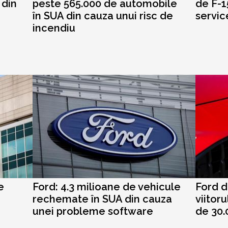
 din
peste 565.000 de automobile
de F-1
în SUA din cauza unui risc de
servic
incendiu
e
Ford: 4.3 milioane de vehicule
Ford d
rechemate în SUA din cauza
viitoru
unei probleme software
de 30.