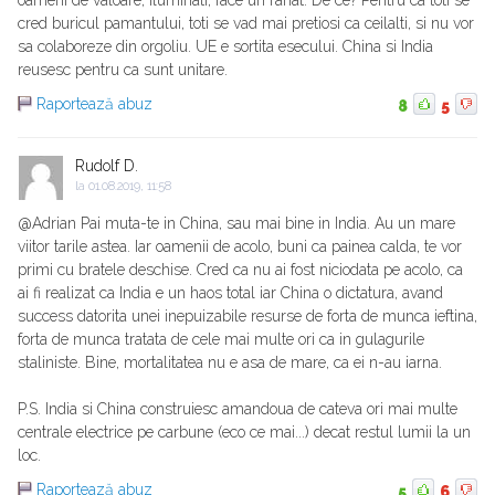
oameni de valoare, iluminati, face un rahat. De ce? Pentru ca toti se
cred buricul pamantului, toti se vad mai pretiosi ca ceilalti, si nu vor
sa colaboreze din orgoliu. UE e sortita esecului. China si India
reusesc pentru ca sunt unitare.
Raportează abuz
8
5
Rudolf D.
la
01.08.2019, 11:58
@Adrian Pai muta-te in China, sau mai bine in India. Au un mare
viitor tarile astea. Iar oamenii de acolo, buni ca painea calda, te vor
primi cu bratele deschise. Cred ca nu ai fost niciodata pe acolo, ca
ai fi realizat ca India e un haos total iar China o dictatura, avand
success datorita unei inepuizabile resurse de forta de munca ieftina,
forta de munca tratata de cele mai multe ori ca in gulagurile
staliniste. Bine, mortalitatea nu e asa de mare, ca ei n-au iarna.
P.S. India si China construiesc amandoua de cateva ori mai multe
centrale electrice pe carbune (eco ce mai...) decat restul lumii la un
loc.
Raportează abuz
5
6