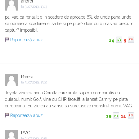
andrei
la
31.07.2019, 13:13
pai vad ca renault e in scadere de aproape 6%. de unde pana unde
sa opreasca scaderea si sa fie si pe plus? doar cu o masina precum
captur? imposibil.
Raportează abuz
14
5
Parere
la
31.07.2019, 13:19
Toyota vine cu noua Corolla care arata superb comparativ cu
dulapul numit Golf, vine cu CHR facelift, a lansat Camry pe piata
europeana...Eu zic ca au sanse sa surclaseze monstrul numit VAG.
Raportează abuz
19
14
PMC
la
31.07.2019, 13:51