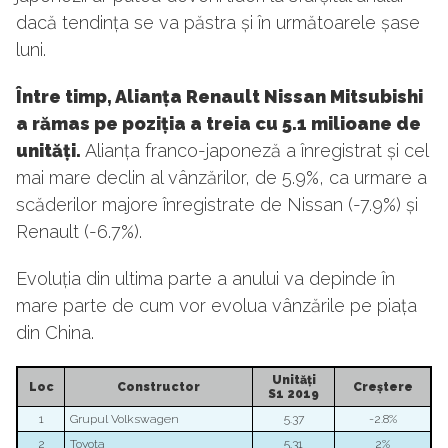
dacă tendința se va păstra și în următoarele șase
luni.
Între timp, Alianța Renault Nissan Mitsubishi
a rămas pe poziția a treia cu 5.1 milioane de
unități.
Alianța franco-japoneză a înregistrat și cel
mai mare declin al vânzărilor, de 5.9%, ca urmare a
scăderilor majore înregistrate de Nissan (-7.9%) și
Renault (-6.7%).
Evoluția din ultima parte a anului va depinde în
mare parte de cum vor evolua vânzările pe piața
din China.
Unități
Loc
Constructor
Creștere
S1 2019
1
Grupul Volkswagen
5.37
-2.8%
2
Toyota
5.31
2%