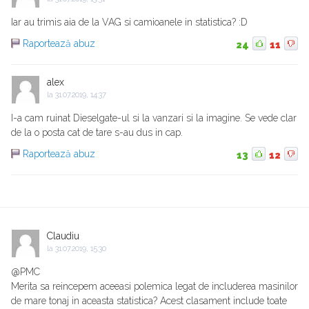
Iar au trimis aia de la VAG si camioanele in statistica? :D
Raportează abuz
24
11
alex
la
31.07.2019, 14:37
I-a cam ruinat Dieselgate-ul si la vanzari si la imagine. Se vede clar
de la o posta cat de tare s-au dus in cap.
Raportează abuz
13
12
Claudiu
la
31.07.2019, 15:30
@PMC
Merita sa reincepem aceeasi polemica legat de includerea masinilor
de mare tonaj in aceasta statistica? Acest clasament include toate