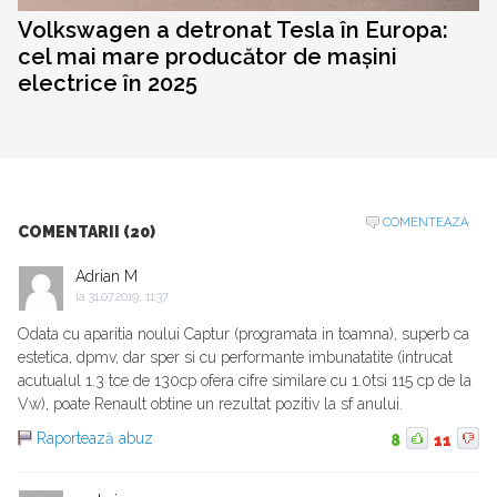
Volkswagen a detronat Tesla în Europa:
cel mai mare producător de mașini
electrice în 2025
COMENTEAZA
COMENTARII (20)
Adrian M
la
31.07.2019, 11:37
Odata cu aparitia noului Captur (programata in toamna), superb ca
estetica, dpmv, dar sper si cu performante imbunatatite (intrucat
acutualul 1.3 tce de 130cp ofera cifre similare cu 1.0tsi 115 cp de la
Vw), poate Renault obtine un rezultat pozitiv la sf anului.
Raportează abuz
8
11