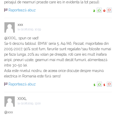
peisajul de neamuri proaste care ies in evidenta la tot pasul).
Raportează abuz
2
0
xxx
la
02.08.2019, 10:59
@XXXL, spun ce vad!
Sa-ti descriu tabloul: BMW seria 5, A4/A6, Passat, majoritatea din
2005-2007, 90% scot fum, farurile sunt regalate/sau folosite numai
pe faza lunga, 20% au volan pe dreapta, roti care ies mult înafara
aripii, pneuri uzate, geamuri mai mult decât fumurii, alimentează
intre 30-50 lei.
Asta este nivelul nostru, de aceea orice discuție despre mașină
electrica in Romania este fără sens!
Raportează abuz
1
1
XXXL
la
02.08.2019, 13:00
@xxx