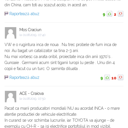
din China, cam toti au scazut acolo, in acest an.
Raportează abuz
9
2
Mos Craciun
la
01.08.2019, 07:40
VW e o rugintura inca de noua . Nu trec probele de fum inca de
noi. Au bagat un catalizator sa tina 2-3 ani.
Nu mai vorbesc ca arata oribil, proiectate inca din anii 1970's .
Gunoaie . Germanii acum sint tiganii Iuropi lu peste . Unu din 4
copii e facut cu un turc. O saminta diluata .
Raportează abuz
9
10
ACE - Craiova
la
01.08.2019, 07:50
Pacat ca marii producatori mondiali NU au acordat INCA - o mare
atentie productiei de vehicule electrificate.
In curand se vor schimba lucrurile, iar TOYOTA va ajunge - de
exemplu cu CH-R - sa isi electrifice portofoliul in mod vizibil.