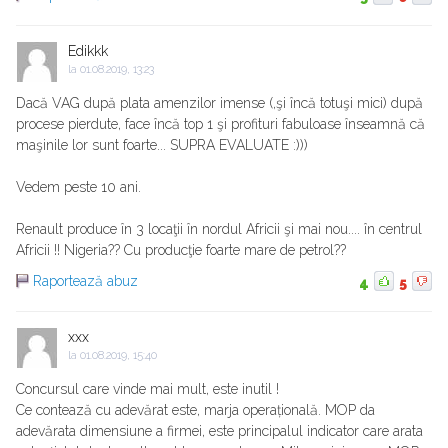
Edikkk
la
01.08.2019, 13:23
Dacă VAG după plata amenzilor imense (,şi încă totuşi mici) după
procese pierdute, face încă top 1 şi profituri fabuloase înseamnă că
maşinile lor sunt foarte... SUPRA EVALUATE :)))
Vedem peste 10 ani.
Renault produce în 3 locaţii în nordul Africii şi mai nou.... în centrul
Africii !! Nigeria?? Cu producţie foarte mare de petrol??
Raportează abuz
4
5
xxx
la
01.08.2019, 15:40
Concursul care vinde mai mult, este inutil !
Ce contează cu adevărat este, marja operațională. MOP da
adevărata dimensiune a firmei, este principalul indicator care arata