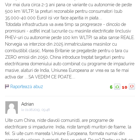
Vor mai dura circa 2-3 ani pana ce variante cu autonomie de peste
500 km WLTP, la preturi rezonabile pentru consumatori (sub
35.000-40.000 Euro) isi vor face aparitia in piata....
Totodata infrastructura va avea timp sa progreseze - dincolo de
promisiuni - astfel incat lucrurile cu masinile electrificate (inclusiv
PHEV-uri cu autonomie peste 100 km WLTP) sa aiba sanse REALE.
Norvegia va interzice din 2025 inmatricularea masinilor cu
combustibil clasic, Marea Britanie se pregateste pentru o tara cu
ZERO emisii din 2050, China introduce treptat targeturi pentru
electrificarea domeniului auto combinat cu programe de impadurire
masive, alaturi de India, Uniunea Europeana ar vrea ea sa fie mai
activa dar ....SA VEDEM CE POATE....
Raportează abuz
6
10
Adrian
la
01.08.2019, 09:48
Uite cum China, niste diavoli comunisti, are programe de
electrificare si impadurire. India, niste tampiti muritori de foame, la
fel. Si uite cum mareata Uniune Europeana, formata numai din