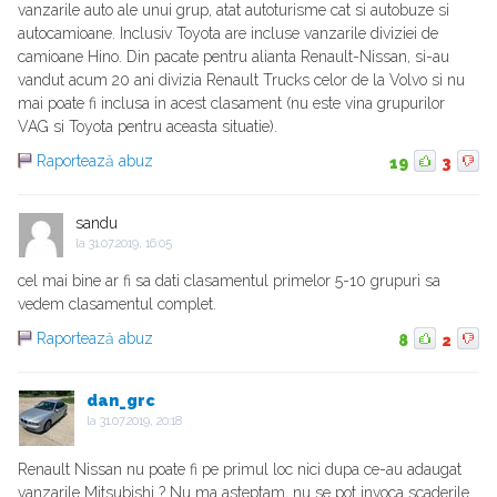
vanzarile auto ale unui grup, atat autoturisme cat si autobuze si
autocamioane. Inclusiv Toyota are incluse vanzarile diviziei de
camioane Hino. Din pacate pentru alianta Renault-Nissan, si-au
vandut acum 20 ani divizia Renault Trucks celor de la Volvo si nu
mai poate fi inclusa in acest clasament (nu este vina grupurilor
VAG si Toyota pentru aceasta situatie).
Raportează abuz
19
3
sandu
la
31.07.2019, 16:05
cel mai bine ar fi sa dati clasamentul primelor 5-10 grupuri sa
vedem clasamentul complet.
Raportează abuz
8
2
dan_grc
la
31.07.2019, 20:18
Renault Nissan nu poate fi pe primul loc nici dupa ce-au adaugat
vanzarile Mitsubishi ? Nu ma asteptam, nu se pot invoca scaderile