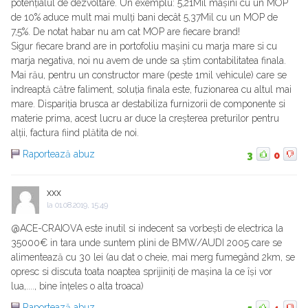
potențialul de dezvoltare. Un exemplu: 5,21Mil mașini cu un MOP
de 10% aduce mult mai mulți bani decât 5,37Mil cu un MOP de
7,5%. De notat habar nu am cat MOP are fiecare brand!
Sigur fiecare brand are in portofoliu mașini cu marja mare si cu
marja negativa, noi nu avem de unde sa știm contabilitatea finala.
Mai rău, pentru un constructor mare (peste 1mil vehicule) care se
îndreaptă către faliment, soluția finala este, fuzionarea cu altul mai
mare. Dispariția brusca ar destabiliza furnizorii de componente si
materie prima, acest lucru ar duce la creșterea preturilor pentru
alții, factura fiind plătita de noi.
Raportează abuz
3
0
xxx
la
01.08.2019, 15:49
@ACE-CRAIOVA este inutil si indecent sa vorbești de electrica la
35000€ in tara unde suntem plini de BMW/AUDI 2005 care se
alimentează cu 30 lei (au dat o cheie, mai merg fumegând 2km, se
opresc si discuta toata noaptea sprijiniți de mașina la ce își vor
lua,...., bine înțeles o alta troaca)
Raportează abuz