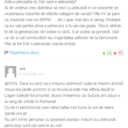
Asta e perceptia ta. Dar oare e adevarata?
Ai de undeva vreo statistica sa vezi cu adevarat in ce procente se
incadreaza masinile de diferite categorii de varsta? Mie mi se pare
ca masinile mai noi (BMW, ..., etc.) apar mai des in peisaj. Probabil
ca eu vad partea plina a paharului si tu pe cea goala. Totusi, abtine-
te de la generalizari din astea cu 90%. S-ar putea sa gresesti. Vad
ca stii si cat combustibil iau majoritatea soferilor de la benzinarie.
Mai sa fie! Esti o adevarata mama omida.
Raportează abuz
1
0
xxx
la
03.08.2019, 12:11
@XXXL Daca tu crezi ca o mașină premium luata la maxim 4000E
(noua era peste 40000) si ca revizia ei este mai ieftina decât la
Logan (citește forumurile), atunci înseamnă ca, fudulia am adus-o
la rang de virtute in Romania!
Du-te in benzinăriile care vând cafea mai buna la ora de seara
(peste ora 9)!
Nu am nimic personal cu posesorii acestor mașini (cu adevărat
periculoși sunt cei care le au noi)