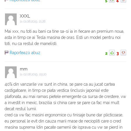
5
4
XXXL
la
01.08.2019, 21:28
Mai xxx, nu toti au bani ca tine sa-si ia in fiecare an premium noua,
asta in timp ce ai Tesla masina de oras. Esti un model pentru noi
toti, nu ca restul de manelisti.
Raportează abuz
2
3
mm
la
02.08.2019, 09:20
40% din vanzarile vw sunt in china, se pare ca au jucat cartea
castigatoare, in timp ce piata vestica (inclusiv japonia) este
plafonata, au mai ramas pietele emergente ca sursa de crestere, vw
a investit in mexic, brazilia si china care se pare ca fac mai mult
decat restul lumii.
cred ca vw fac masini ergonomice cu finisaje bune dar plicticoase,
eu personal le evit din cauza marii mase de neciopliti care o cred
masina suprema (din pacate oamenii de isprava cu vw se pierd in