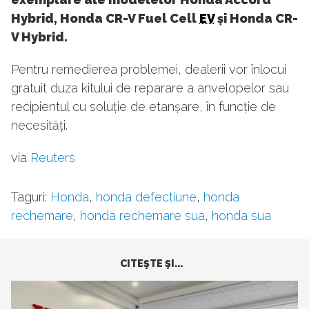
Hybrid, Honda CR-V Fuel Cell
EV
și Honda CR-
V Hybrid.
Pentru remedierea problemei, dealerii vor înlocui
gratuit duza kitului de reparare a anvelopelor sau
recipientul cu soluție de etanșare, în funcție de
necesități.
via
Reuters
Taguri:
Honda
,
honda defectiune
,
honda
rechemare
,
honda rechemare sua
,
honda sua
CITEŞTE ŞI...