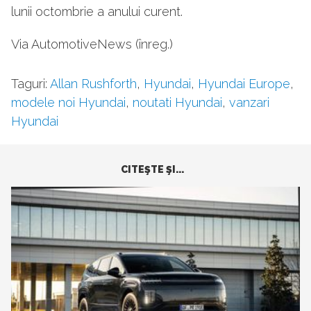
lunii octombrie a anului curent.
Via AutomotiveNews (înreg.)
Taguri:
Allan Rushforth
,
Hyundai
,
Hyundai Europe
,
modele noi Hyundai
,
noutati Hyundai
,
vanzari
Hyundai
CITEŞTE ŞI...