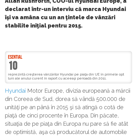
Allan Rushforth, COO-ul Hyundai Europe, a
declarat într-un interviu că marca Hyundai
îşi va amâna cu un an ţintele de vânzări
stabilite iniţial pentru 2015.
ESENTIAL
10
reprezintă creşterea vânzărilor Hyundai pe piaţa din UE în primele opt
luni ale anului curent în raport cu aceeaşi perioadă din 2011.
Hyundai
Motor Europe, divizia europeană a mărcii
din Coreea de Sud, dorea să vândă 500.000 de
unităţi pe an până în 2015 şi să atingă o cotă de
piaţă de cinci procente în Europa. Din păcate,
situaţia de pe piaţa din Europa nu pare să fie atât
de optimistă, aşa că producătorul de automobile