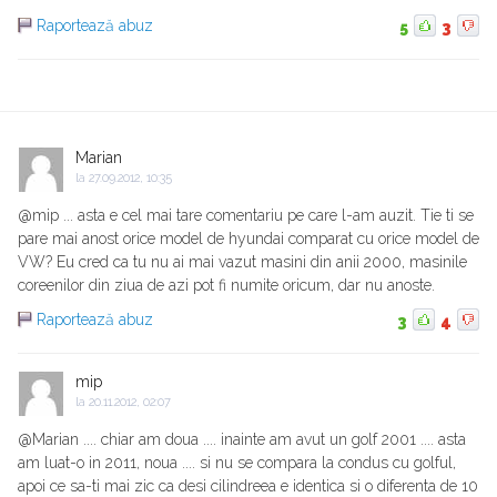
Raportează abuz
5
3
Marian
la
27.09.2012, 10:35
@mip ... asta e cel mai tare comentariu pe care l-am auzit. Tie ti se
pare mai anost orice model de hyundai comparat cu orice model de
VW? Eu cred ca tu nu ai mai vazut masini din anii 2000, masinile
coreenilor din ziua de azi pot fi numite oricum, dar nu anoste.
Raportează abuz
3
4
mip
la
20.11.2012, 02:07
@Marian .... chiar am doua .... inainte am avut un golf 2001 .... asta
am luat-o in 2011, noua .... si nu se compara la condus cu golful,
apoi ce sa-ti mai zic ca desi cilindreea e identica si o diferenta de 10