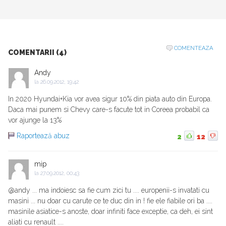
COMENTEAZA
COMENTARII (4)
Andy
la
26.09.2012, 19:42
In 2020 Hyundai+Kia vor avea sigur 10% din piata auto din Europa.
Daca mai punem si Chevy care-s facute tot in Coreea probabil ca
vor ajunge la 13%
Raportează abuz
2
12
mip
la
27.09.2012, 00:43
@andy ... ma indoiesc sa fie cum zici tu .... europenii-s invatati cu
masini ... nu doar cu carute ce te duc din in ! fie ele fiabile ori ba ....
masinile asiatice-s anoste, doar infiniti face exceptie, ca deh, ei sint
aliati cu renault ....