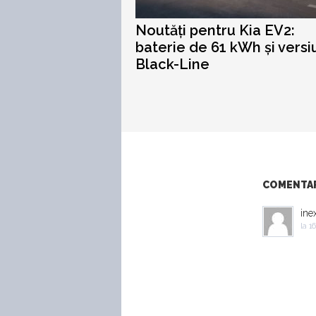
Noutăți pentru Kia EV2:
baterie de 61 kWh și vers
Black-Line
COMENTARI
ine
la
16