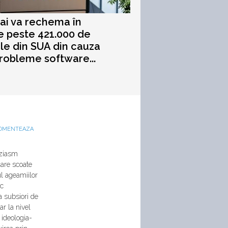
i va rechema în
e peste 421.000 de
le din SUA din cauza
robleme software...
OMENTEAZA
uziasm
care scoate
ul ageamiilor
sc
la subsiori de
Iar la nivel
 ideologia-