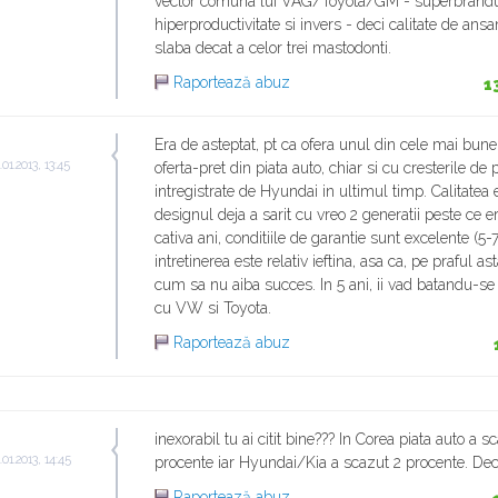
vector comuna lui VAG/Toyota/GM - superbrandu
hiperproductivitate si invers - deci calitate de ans
slaba decat a celor trei mastodonti.
Raportează abuz
1
n
Era de asteptat, pt ca ofera unul din cele mai bune
.01.2013, 13:45
oferta-pret din piata auto, chiar si cu cresterile de 
intregistrate de Hyundai in ultimul timp. Calitatea 
designul deja a sarit cu vreo 2 generatii peste ce 
cativa ani, conditiile de garantie sunt excelente (5-7
intretinerea este relativ ieftina, asa ca, pe praful a
cum sa nu aiba succes. In 5 ani, ii vad batandu-s
cu VW si Toyota.
Raportează abuz
inexorabil tu ai citit bine??? In Corea piata auto a s
.01.2013, 14:45
procente iar Hyundai/Kia a scazut 2 procente. Deci .
Raportează abuz