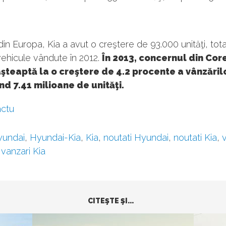
din Europa, Kia a avut o creştere de 93.000 unităţi, tot
ehicule vândute în 2012.
În 2013, concernul din Co
şteaptă la o creştere de 4.2 procente a vânzărilo
nd 7.41 milioane de unităţi.
ctu
yundai
,
Hyundai-Kia
,
Kia
,
noutati Hyundai
,
noutati Kia
,
,
vanzari Kia
CITEŞTE ŞI...