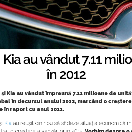
 Kia au vândut 7.11 milio
în 2012
şi Kia au vândut împreună 7.11 milioane de unităţ
obal în decursul anului 2012, marcând o creştere
 în raport cu anul 2011.
şi
Kia
au reuşit din nou să sfideze situaţia economică m
strat o creştere a vânzărilor în 2012.
Vorbim despre o 