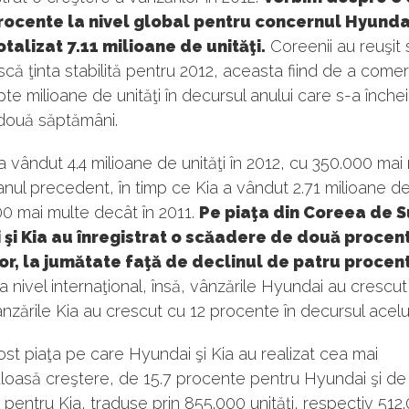
rocente la nivel global pentru concernul Hyundai
otalizat 7.11 milioane de unităţi.
Coreenii au reuşit 
ă ţinta stabilită pentru 2012, aceasta fiind de a comer
te milioane de unităţi în decursul anului care s-a închei
două săptămâni.
 vândut 4.4 milioane de unităţi în 2012, cu 350.000 mai
anul precedent, în timp ce Kia a vândut 2.71 milioane de 
0 mai multe decât în 2011.
Pe piaţa din Coreea de S
şi Kia au înregistrat o scăadere de două procen
or, la jumătate faţă de declinul de patru procen
 nivel internaţional, însă, vânzările Hyundai au crescut
ânzările Kia au crescut cu 12 procente în decursul acelui
ost piaţa pe care Hyundai şi Kia au realizat cea mai
loasă creştere, de 15.7 procente pentru Hyundai şi de
pentru Kia, traduse prin 855.000 unităţi, respectiv 512