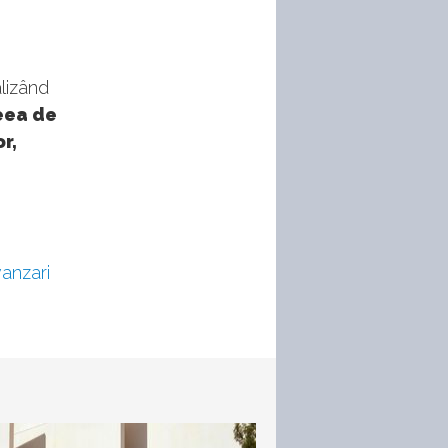
alizând
reea de
r,
vanzari