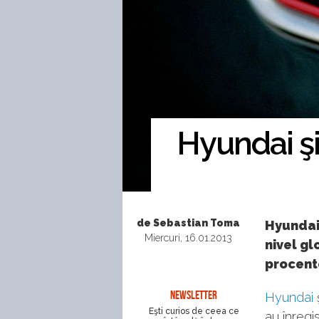
Hyundai şi
de Sebastian Toma
Hyundai 
Miercuri, 16.01.2013
nivel gl
procente
NEWSLETTER
Hyundai
Eşti curios de ceea ce
au înregi