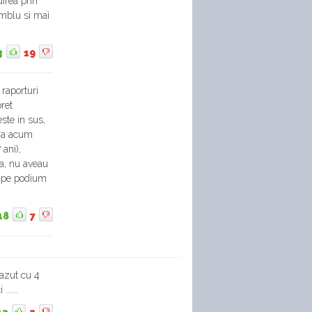
irea prin
amblu si mai
3
19
 raporturi
pret
este in sus,
era acum
 ani),
sta, nu aveau
e pe podium
18
7
cazut cu 4
.....