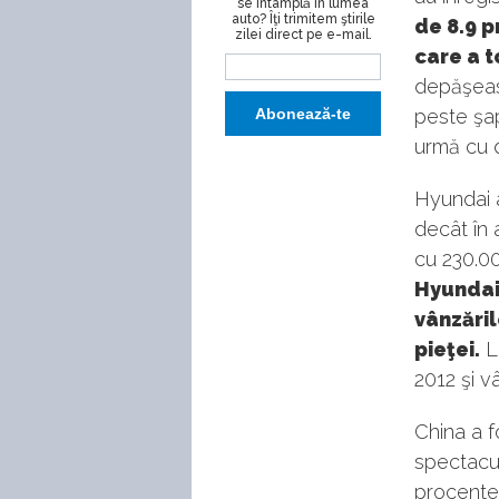
se întâmplă în lumea
auto? Îţi trimitem ştirile
de 8.9 p
zilei direct pe e-mail.
care a t
depăşeasc
peste şap
urmă cu 
Hyundai a
decât în 
cu 230.00
Hyundai 
vânzăril
pieţei.
La
2012 şi v
China a f
spectacu
procente 