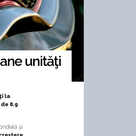
ane unităţi
i la
 de 8.9
ondială şi
creştere