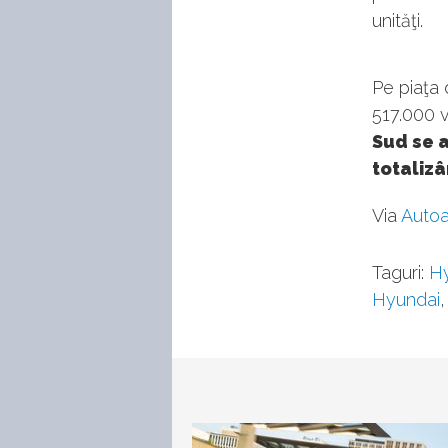
unităţi.
Pe piaţa 
517.000 v
Sud se a
totalizâ
Via
Autoa
Taguri:
H
Hyundai