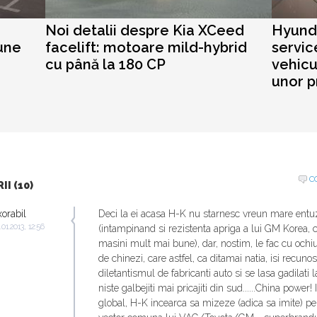
Noi detalii despre Kia XCeed
Hyunda
iune
facelift: motoare mild-hybrid
servic
cu până la 180 CP
vehicu
unor p
C
I (10)
xorabil
Deci la ei acasa H-K nu starnesc vreun mare ent
.01.2013, 12:56
(intampinand si rezistenta apriga a lui GM Korea, 
masini mult mai bune), dar, nostim, le fac cu ochi
de chinezi, care astfel, ca ditamai natia, isi recuno
diletantismul de fabricanti auto si se lasa gadilati 
niste galbejiti mai pricajiti din sud......China power! 
global, H-K incearca sa mizeze (adica sa imite) pe