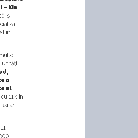
 – Kia,
să-şi
cializa
at în
 multe
unităţi,
ud,
te a
te al
 cu 11% în
aşi an.
 11
.000