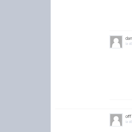
da
la
16
offf
la
16