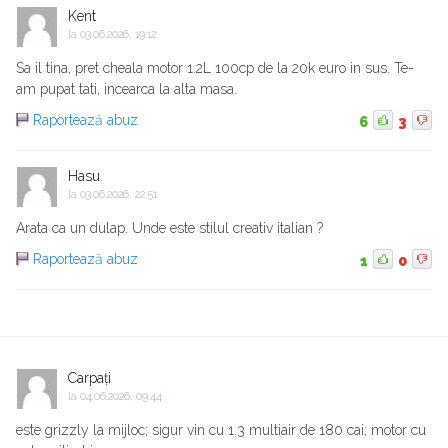
Kent
la
03.06.2026, 19:12
Sa il tina, pret cheala motor 1.2L 100cp de la 20k euro in sus. Te-
am pupat tati, incearca la alta masa.
Raportează abuz
6
3
Hasu
la
03.06.2026, 22:51
Arata ca un dulap. Unde este stilul creativ italian ?
Raportează abuz
1
0
Carpați
la
04.06.2026, 09:44
este grizzly la mijloc; sigur vin cu 1.3 multiair de 180 cai; motor cu