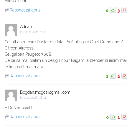
patru cilindri
Raportează abuz
0
3
Adrian
la
04.06.2026, 11:21
Cel albastru pare Duster din fata. Profilul spate Opel Grandland /
Citroen Aircross.
Cel galben Peugeot 3008.
De ce sa mai platim un design nou? Bagam la blender si iesim mai
ieftin, profit mai mare.
Raportează abuz
2
2
Bogdan.mogos@gmail.com
la
01.07.2026, 18:34
E Duster băieți!
Raportează abuz
0
1