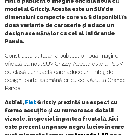
Fiat a publicat o imagine oficială nouă cu
modelul Grizzly. Acesta este un SUV de
dimensiuni compacte care va fi disponibil în
două variante de caroserie și aduce un
design asemănător cu cel al lui Grande
Panda.
Constructorul italian a publicat o nouă imagine
oficială cu noul SUV Grizzly. Acesta este un SUV
de clasă compactă care aduce un limbaj de
design foarte asemănător cu cel văzut la Grande
Panda.
Astfel,
Fiat
Grizzly prezintă un aspect cu
forme ascuțite și cu numeroase detalii
vizuale, în special în partea frontală. Aici
este prezent un panou negru lucios în care
sunt integrate lumini, iar
farurile LED
au o