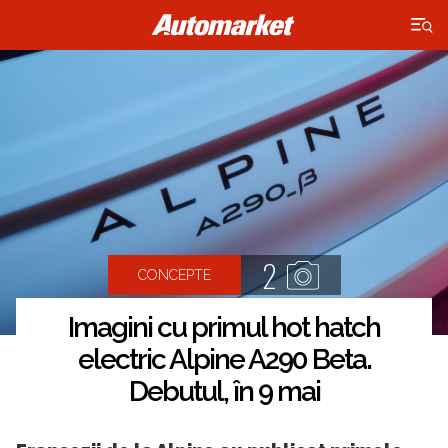
×
2
CONCEPTE
Imagini cu primul hot hatch
electric Alpine A290 Beta.
Debutul, în 9 mai