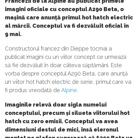
Francezii de la Alpine au publicat primele
imagini oficiale cu conceptul A290 Beta, o
mașină care anunță primul hot hatch electric
al mărcii. Conceptul va fi dezvăluit oficial în
9 mai.
Constructorul francez din Dieppe tocmai a
publicat imagini cu un viitor concept ce urmează
să fie dezvăluit în doar câteva săptămâni. Este
vorba despre conceptul A290 Beta, care anunță
un viitor hot hatch electric de serie, primul care va
fi produs vreodată de
Alpine
.
Imaginile relevă doar sigla numelui
conceptului, precum și silueta viitorului hot
hatch cu zero emisii. Conceptul va avea
dimensiuni destul de mici, însă eleronul
montat pe plafon sugerează că A290 Beta va