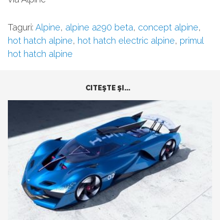
Taguri:
Alpine
,
alpine a290 beta
,
concept alpine
,
hot hatch alpine
,
hot hatch electric alpine
,
primul
hot hatch alpine
CITEŞTE ŞI...