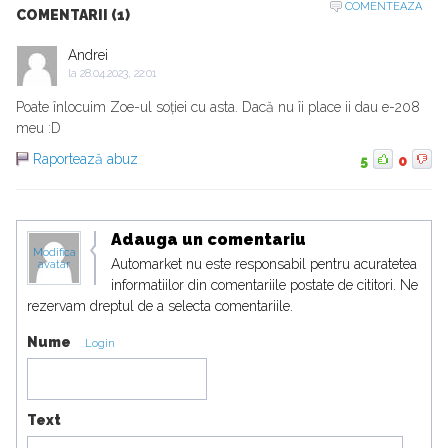
COMENTEAZA
COMENTARII (1)
Andrei
la
28.04.2023, 22:01
Poate înlocuim Zoe-ul soției cu asta. Dacă nu îi place ii dau e-208
meu :D
Raportează abuz
5
0
Adauga un comentariu
Modifica
Automarket nu este responsabil pentru acuratetea
avatar
informatiilor din comentariile postate de cititori. Ne
rezervam dreptul de a selecta comentariile.
Nume
Login
Text