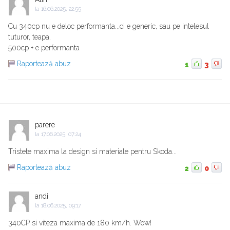
la
16.06.2025, 22:55
Cu 340cp nu e deloc performanta...ci e generic, sau pe intelesul
tuturor, teapa.
500cp + e performanta
Raportează abuz
1
3
parere
la
17.06.2025, 07:24
Tristete maxima la design si materiale pentru Skoda...
Raportează abuz
2
0
andi
la
18.06.2025, 09:17
340CP si viteza maxima de 180 km/h. Wow!