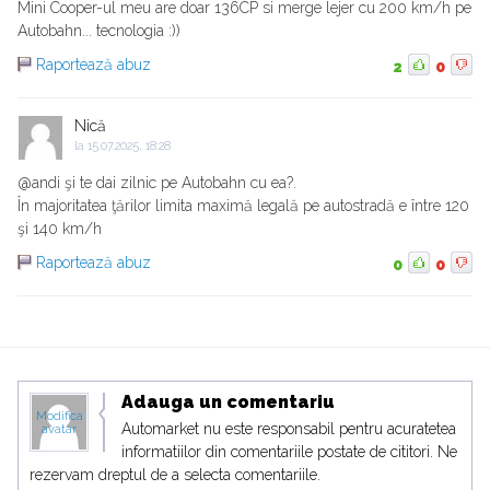
Mini Cooper-ul meu are doar 136CP si merge lejer cu 200 km/h pe
Autobahn... tecnologia :))
Raportează abuz
2
0
Nică
la
15.07.2025, 18:28
@andi şi te dai zilnic pe Autobahn cu ea?.
În majoritatea ţărilor limita maximă legală pe autostradă e între 120
şi 140 km/h
Raportează abuz
0
0
Adauga un comentariu
Modifica
Automarket nu este responsabil pentru acuratetea
avatar
informatiilor din comentariile postate de cititori. Ne
rezervam dreptul de a selecta comentariile.