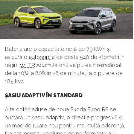
Bateria are o capacitate netă de 79 kWh și
asigură o
autonomie
de peste 540 de kilometri în
regim
WLTP
. Acumulatorul va putea fi reîncărcat
de la 10% la 80% în 26 de minute, la o putere de
185 kW.
ȘASIU ADAPTIV ÎN STANDARD
Alte dotări aduse de noua Skoda Elroq RS se
numără un șasiu adaptiv, o direcție progresivă și
un mod de rulare nou pentru mai multă aderență.
De asemenea, versiunea de performanță a lui