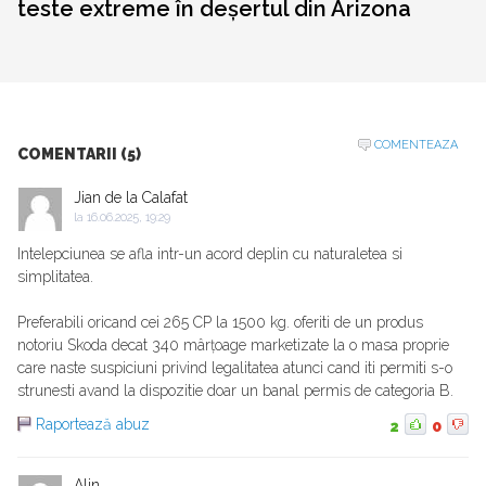
teste extreme în deșertul din Arizona
COMENTEAZA
COMENTARII (5)
Jian de la Calafat
la
16.06.2025, 19:29
Intelepciunea se afla intr-un acord deplin cu naturaletea si
simplitatea.
Preferabili oricand cei 265 CP la 1500 kg. oferiti de un produs
notoriu Skoda decat 340 mârțoage marketizate la o masa proprie
care naste suspiciuni privind legalitatea atunci cand iti permiti s-o
strunesti avand la dispozitie doar un banal permis de categoria B.
Raportează abuz
2
0
Alin