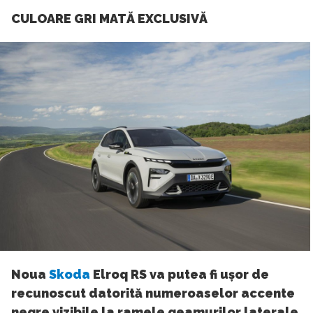
CULOARE GRI MATĂ EXCLUSIVĂ
Noua
Skoda
Elroq RS va putea fi ușor de
recunoscut datorită numeroaselor accente
negre vizibile la ramele geamurilor laterale,