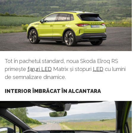
Tot în pachetul standard, noua Skoda Elroq RS
primește
faruri LED
Matrix și stopuri
LED
cu lumini
de semnalizare dinamice.
INTERIOR ÎMBRĂCAT ÎN ALCANTARA