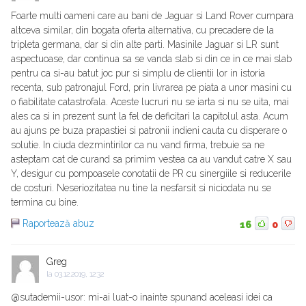
Foarte multi oameni care au bani de Jaguar si Land Rover cumpara
altceva similar, din bogata oferta alternativa, cu precadere de la
tripleta germana, dar si din alte parti. Masinile Jaguar si LR sunt
aspectuoase, dar continua sa se vanda slab si din ce in ce mai slab
pentru ca si-au batut joc pur si simplu de clientii lor in istoria
recenta, sub patronajul Ford, prin livrarea pe piata a unor masini cu
o fiabilitate catastrofala. Aceste lucruri nu se iarta si nu se uita, mai
ales ca si in prezent sunt la fel de deficitari la capitolul asta. Acum
au ajuns pe buza prapastiei si patronii indieni cauta cu disperare o
solutie. In ciuda dezmintirilor ca nu vand firma, trebuie sa ne
asteptam cat de curand sa primim vestea ca au vandut catre X sau
Y, desigur cu pompoasele conotatii de PR cu sinergiile si reducerile
de costuri. Neseriozitatea nu tine la nesfarsit si niciodata nu se
termina cu bine.
Raportează abuz
16
0
Greg
la
03.12.2019, 12:32
@sutademii-usor: mi-ai luat-o inainte spunand aceleasi idei ca