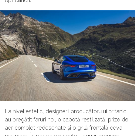
opt cilindri.
La nivel estetic, designerii producătorului britanic
au pregătit faruri noi, o capotă restilizată, prize de
aer complet redesenate și o grilă frontală ceva
mai mare. În partea din spate, Jaguar propune