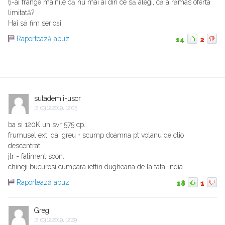
ți-ai frânge mâinile că nu mai ai din ce să alegi, că a rămas oferta
limitată?
Hai să fim serioși.
Raportează abuz
14
2
sutademii-usor
la
03.12.2019, 12:05
ba si 120K un svr 575 cp.
frumusel ext. da' greu + scump doamna pt volanu de clio
descentrat
jlr = faliment soon.
chineji bucurosi cumpara ieftin dugheana de la tata-india
Raportează abuz
18
1
Greg
la
03.12.2019, 12:29