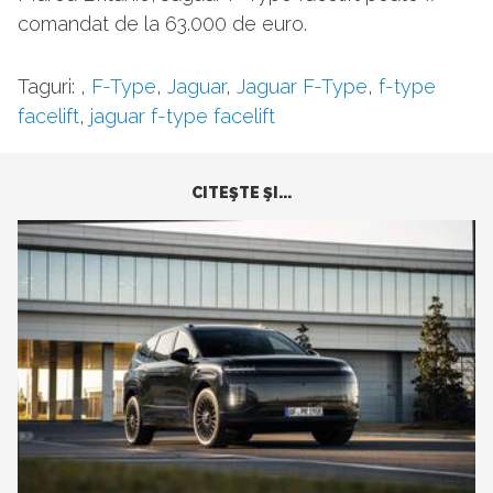
comandat de la 63.000 de euro.
Taguri:
,
F-Type
,
Jaguar
,
Jaguar F-Type
,
f-type
facelift
,
jaguar f-type facelift
CITEŞTE ŞI...