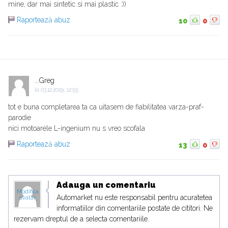
mine, dar mai sintetic si mai plastic :))
Raportează abuz
10
0
...Greg
la
03.12.2019, 12:55
tot e buna completarea ta ca uitasem de fiabilitatea varza-praf-
parodie
nici motoarele L-ingenium nu s vreo scofala
Raportează abuz
13
0
Adauga un comentariu
Modifica
Automarket nu este responsabil pentru acuratetea
avatar
informatiilor din comentariile postate de cititori. Ne
rezervam dreptul de a selecta comentariile.