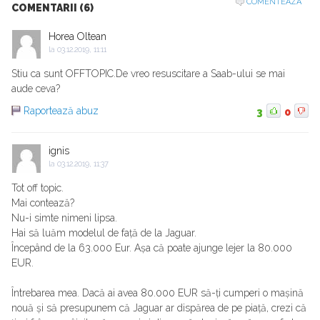
COMENTEAZA
COMENTARII (6)
Horea Oltean
la
03.12.2019, 11:11
Stiu ca sunt OFFTOPIC.De vreo resuscitare a Saab-ului se mai
aude ceva?
Raportează abuz
3
0
ignis
la
03.12.2019, 11:37
Tot off topic.
Mai contează?
Nu-i simte nimeni lipsa.
Hai să luăm modelul de față de la Jaguar.
Începând de la 63.000 Eur. Așa că poate ajunge lejer la 80.000
EUR.
Întrebarea mea. Dacă ai avea 80.000 EUR să-ți cumperi o mașină
nouă și să presupunem că Jaguar ar dispărea de pe piață, crezi că