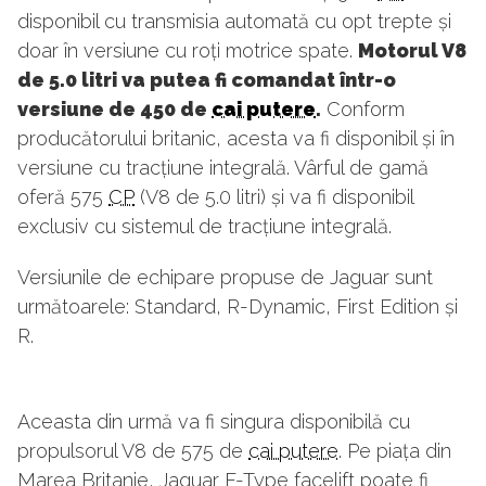
disponibil cu transmisia automată cu opt trepte și
doar în versiune cu roți motrice spate.
Motorul V8
de 5.0 litri va putea fi comandat într-o
versiune de 450 de
cai putere
.
Conform
producătorului britanic, acesta va fi disponibil și în
versiune cu tracțiune integrală. Vârful de gamă
oferă 575
CP
(V8 de 5.0 litri) și va fi disponibil
exclusiv cu sistemul de tracțiune integrală.
Versiunile de echipare propuse de Jaguar sunt
următoarele: Standard, R-Dynamic, First Edition și
R.
Aceasta din urmă va fi singura disponibilă cu
propulsorul V8 de 575 de
cai putere
. Pe piața din
Marea Britanie, Jaguar F-Type facelift poate fi