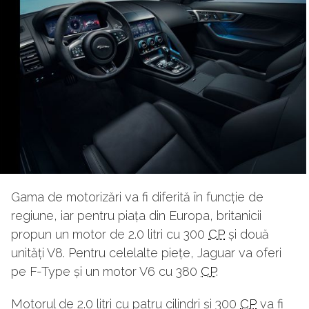
Gama de motorizări va fi diferită în funcție de
regiune, iar pentru piața din Europa, britanicii
propun un motor de 2.0 litri cu 300
CP
și două
unități V8. Pentru celelalte piețe, Jaguar va oferi
pe F-Type și un motor V6 cu 380
CP
.
Motorul de 2.0 litri cu patru cilindri și 300
CP
va fi