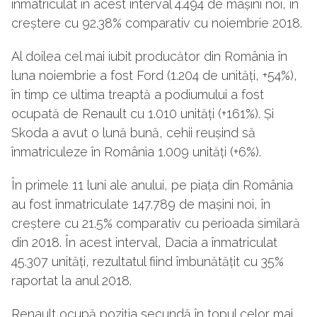
înmatriculat în acest interval 4.494 de mașini noi, în
creștere cu 92.38% comparativ cu noiembrie 2018.
Al doilea cel mai iubit producător din România în
luna noiembrie a fost Ford (1.204 de unități, +54%),
în timp ce ultima treaptă a podiumului a fost
ocupată de Renault cu 1.010 unități (+161%). Și
Skoda a avut o lună bună, cehii reușind să
înmatriculeze în România 1.009 unități (+6%).
În primele 11 luni ale anului, pe piața din România
au fost înmatriculate 147.789 de mașini noi, în
creștere cu 21.5% comparativ cu perioada similară
din 2018. În acest interval, Dacia a înmatriculat
45.307 unități, rezultatul fiind îmbunătățit cu 35%
raportat la anul 2018.
Renault ocupă poziția secundă în topul celor mai