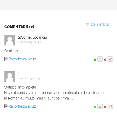
COMENTEAZA
COMENTARII (2)
@Cornel Socariciu
la
10.12.2019, 08:38
Sa fii iubit!
Raportează abuz
0
0
f
la
11.12.2019, 02:39
Statistici incomplete
Eu as fi curios cate masini noi sunt inmatriculate de particulari.
In Romania....multe masini sunt pe firma......
Raportează abuz
1
0