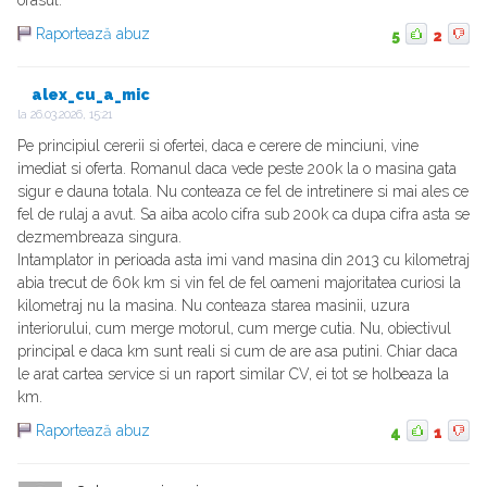
Raportează abuz
5
2
alex_cu_a_mic
la
26.03.2026, 15:21
Pe principiul cererii si ofertei, daca e cerere de minciuni, vine
imediat si oferta. Romanul daca vede peste 200k la o masina gata
sigur e dauna totala. Nu conteaza ce fel de intretinere si mai ales ce
fel de rulaj a avut. Sa aiba acolo cifra sub 200k ca dupa cifra asta se
dezmembreaza singura.
Intamplator in perioada asta imi vand masina din 2013 cu kilometraj
abia trecut de 60k km si vin fel de fel oameni majoritatea curiosi la
kilometraj nu la masina. Nu conteaza starea masinii, uzura
interiorului, cum merge motorul, cum merge cutia. Nu, obiectivul
principal e daca km sunt reali si cum de are asa putini. Chiar daca
le arat cartea service si un raport similar CV, ei tot se holbeaza la
km.
Raportează abuz
4
1