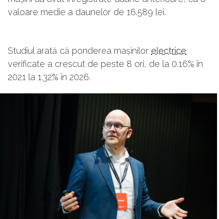
valoare medie a daunelor de 16.589 lei.
Studiul arată că ponderea mașinilor
electrice
verificate a crescut de peste 8 ori, de la 0.16% în
2021 la 1.32% în 2026.