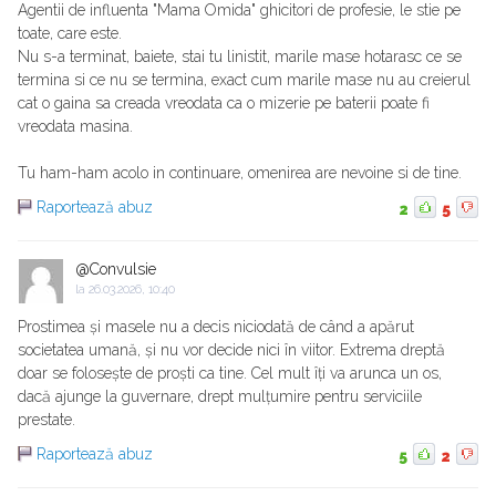
Agentii de influenta "Mama Omida" ghicitori de profesie, le stie pe
toate, care este.
Nu s-a terminat, baiete, stai tu linistit, marile mase hotarasc ce se
termina si ce nu se termina, exact cum marile mase nu au creierul
cat o gaina sa creada vreodata ca o mizerie pe baterii poate fi
vreodata masina.
Tu ham-ham acolo in continuare, omenirea are nevoine si de tine.
Raportează abuz
2
5
@Convulsie
la
26.03.2026, 10:40
Prostimea și masele nu a decis niciodată de când a apărut
societatea umană, și nu vor decide nici în viitor. Extrema dreptă
doar se folosește de proști ca tine. Cel mult îți va arunca un os,
dacă ajunge la guvernare, drept mulțumire pentru serviciile
prestate.
Raportează abuz
5
2