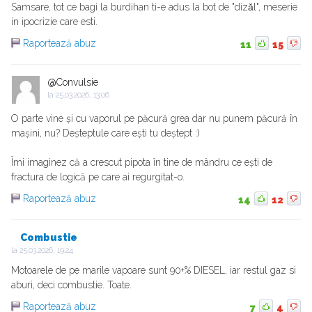
Samsare, tot ce bagi la burdihan ti-e adus la bot de "dizǎl", meserie
in ipocrizie care esti.
Raportează abuz
11
15
@Convulsie
la
25.03.2026, 13:06
O parte vine și cu vaporul pe păcură grea dar nu punem păcură în
mașini, nu? Deșteptule care ești tu deștept :)
Îmi imaginez că a crescut pipota în tine de mândru ce ești de
fractura de logică pe care ai regurgitat-o.
Raportează abuz
14
12
Combustie
la
25.03.2026, 19:24
Motoarele de pe marile vapoare sunt 90+% DIESEL, iar restul gaz si
aburi, deci combustie. Toate.
Raportează abuz
7
4