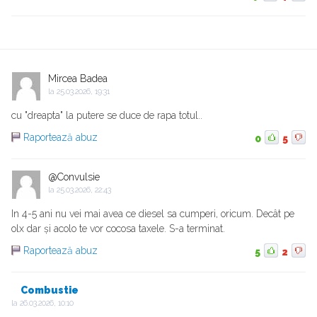
Mircea Badea
la
25.03.2026, 19:31
cu "dreapta" la putere se duce de rapa totul..
Raportează abuz
0
5
@Convulsie
la
25.03.2026, 22:43
In 4-5 ani nu vei mai avea ce diesel sa cumperi, oricum. Decât pe
olx dar și acolo te vor cocosa taxele. S-a terminat.
Raportează abuz
5
2
Combustie
la
26.03.2026, 10:10