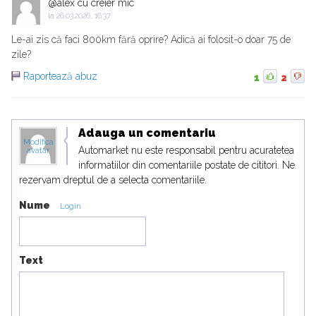
@alex cu creier mic
la
26.03.2026, 16:37
Le-ai zis că faci 800km fără oprire? Adică ai folosit-o doar 75 de
zile?
Raportează abuz
1
2
Adauga un comentariu
Modifica
Automarket nu este responsabil pentru acuratetea
avatar
informatiilor din comentariile postate de cititori. Ne
rezervam dreptul de a selecta comentariile.
Nume
Login
Text