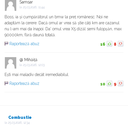
Samsar
la
25.03.2026, 11:44
Boss, ia și cumpărătorul un bmw la preț românesc. Noi ne
adaptăm la cerere. Dacă omul ar vrea să știe câți km are cazanul
nu l-am mai da înapoi. Da' omul vrea X5 dizăl semi fulopșăn, max
90000km, fără daună totală.
Raportează abuz
16
8
@ Mihăiță
la
25.03.2026, 12:03
Ești mai maladiv decât iremediabilul.
Raportează abuz
10
9
Combustie
la
25.03.2026, 12:34