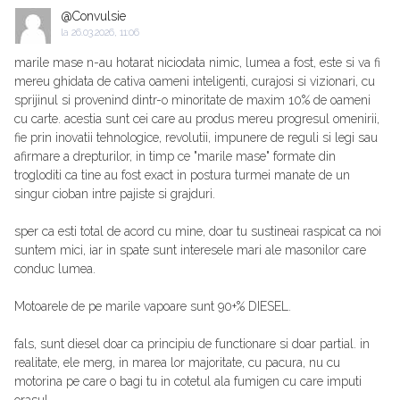
@Convulsie
la
26.03.2026, 11:06
marile mase n-au hotarat niciodata nimic, lumea a fost, este si va fi
mereu ghidata de cativa oameni inteligenti, curajosi si vizionari, cu
sprijinul si provenind dintr-o minoritate de maxim 10% de oameni
cu carte. acestia sunt cei care au produs mereu progresul omenirii,
fie prin inovatii tehnologice, revolutii, impunere de reguli si legi sau
afirmare a drepturilor, in timp ce "marile mase" formate din
trogloditi ca tine au fost exact in postura turmei manate de un
singur cioban intre pajiste si grajduri.
sper ca esti total de acord cu mine, doar tu sustineai raspicat ca noi
suntem mici, iar in spate sunt interesele mari ale masonilor care
conduc lumea.
Motoarele de pe marile vapoare sunt 90+% DIESEL.
fals, sunt diesel doar ca principiu de functionare si doar partial. in
realitate, ele merg, in marea lor majoritate, cu pacura, nu cu
motorina pe care o bagi tu in cotetul ala fumigen cu care imputi
orasul.