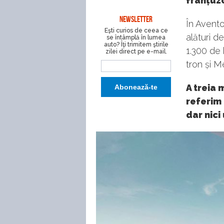
franțuzo
NEWSLETTER
În Avento
Eşti curios de ceea ce
alături de
se întâmplă în lumea
auto? Îţi trimitem ştirile
1.300 de 
zilei direct pe e-mail.
tron și 
A treia 
referim 
dar nici