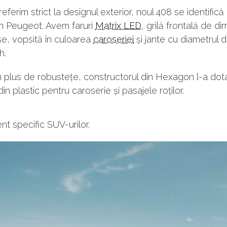
eferim strict la designul exterior, noul 408 se identifică
un Peugeot. Avem faruri
Matrix LED
, grilă frontală de di
e, vopsită în culoarea
caroseriei
și jante cu diametrul 
h.
 plus de robustețe, constructorul din Hexagon l-a dot
din plastic pentru caroserie și pasajele roților.
t specific SUV-urilor.