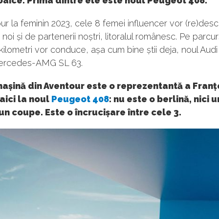
aice. Prima dintre ele este noul Peugeot 408.
ur la feminin 2023, cele 8 femei influencer vor (re)desc
 noi și de partenerii noștri, litoralul românesc. Pe parcur
kilometri vor conduce, așa cum bine știi deja, noul Aud
Mercedes-AMG SL 63.
mașină din Aventour este o reprezentantă a Franț
aici la noul
Peugeot 408
: nu este o berlină, nici 
 un coupe. Este o încrucișare între cele 3.