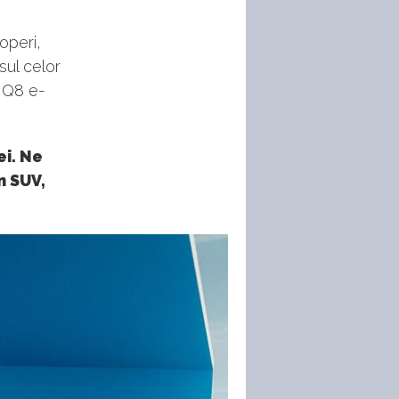
operi,
sul celor
i Q8 e-
ei. Ne
un SUV,