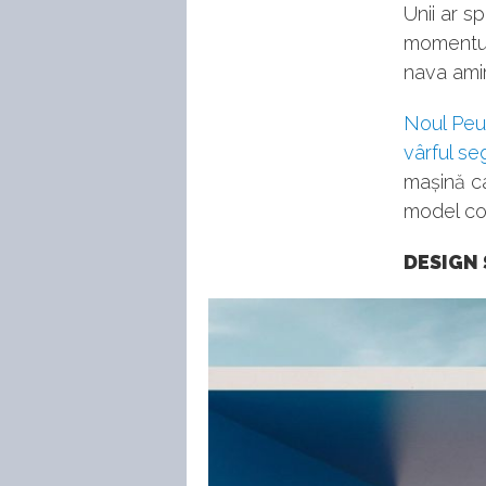
Unii ar s
momentulu
nava amir
Noul Peug
vârful se
mașină ca
model co
DESIGN 