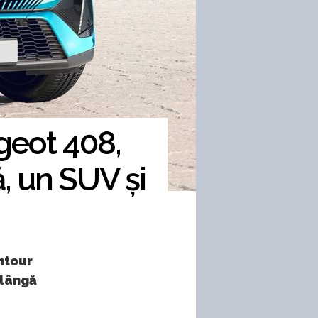
geot 408,
, un SUV și
entour
 lângă