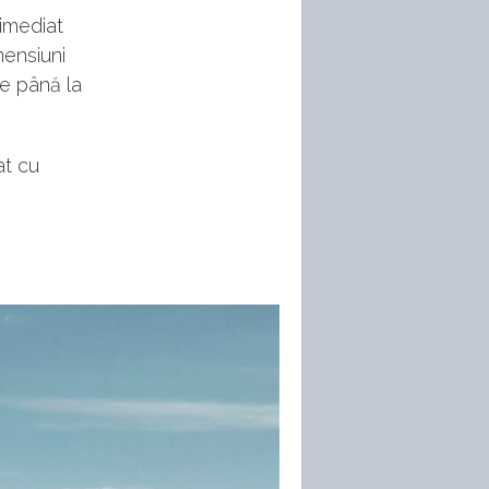
 imediat
mensiuni
de până la
at cu