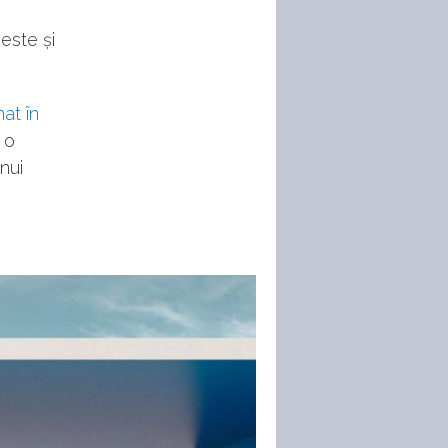
este și
at în
 o
nui