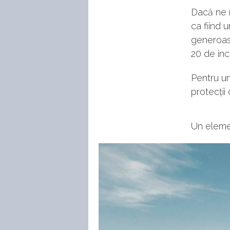
Dacă ne r
ca fiind 
generoas
20 de inc
Pentru un
protecții 
Un elemen