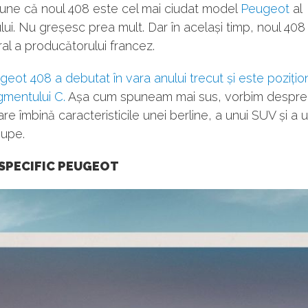
pune că noul 408 este cel mai ciudat model
Peugeot
al
i. Nu greșesc prea mult. Dar în același timp, noul 408 
al a producătorului francez.
eot 408 a debutat în vara anului trecut și este pozițion
gmentului C.
Așa cum spuneam mai sus, vorbim despre
re îmbină caracteristicile unei berline, a unui SUV și a u
upe.
SPECIFIC PEUGEOT