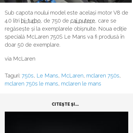
Sub capota noului model este același motor V8 de
4.0 litri
bi-turbo
, de 750 de
cai putere
, care se
regăsește și la exemplarele obișnuite. Noua ediție
specială McLaren 750S Le Mans va fi produsă în
doar 50 de exemplare.
via McLaren
Taguri:
750s
,
Le Mans
,
McLaren
,
mclaren 750s
,
mclaren 750s le mans
,
mclaren le mans
CITEŞTE ŞI...