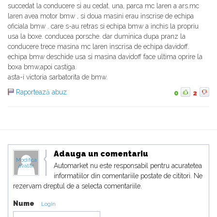
succedat la conducere si au cedat. una, parca mc laren a ars.mc
laren avea motor bmw , si doua masini erau inscrise de echipa
oficiala bmw . care s-au retras si echipa bmw a inchis la propriu
usa la boxe. conducea porsche. dar duminica dupa pranz la
conducere trece masina mc laren inscrisa de echipa davidoff.
echipa bmw deschide usa si masina davidoff face ultima oprire la
boxa bmw,apoi castiga.
asta-i victoria sarbatorita de bmw.
Raportează abuz
0
2
Adauga un comentariu
Modifica
Automarket nu este responsabil pentru acuratetea
avatar
informatiilor din comentariile postate de cititori. Ne
rezervam dreptul de a selecta comentariile.
Nume
Login