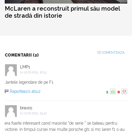
McLaren a reconstruit primul său model
de stradă din istorie
COMENTEAZA
COMENTARII (2)
LMP1
la
02.06.2025, 16:53
Jantele legendare de pe F1
Raportează abuz
1
0
bravos
la
02.06.2025, 19:47
era foarte interesant cand masinile "de serie " se bateau pentru
victorie. in timpul cursei mai multe porsche gt1 si mc laren f1 s-au