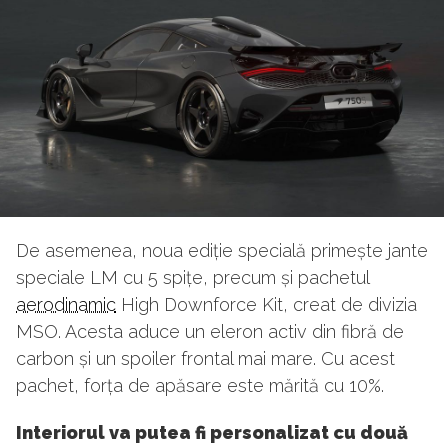
De asemenea, noua ediție specială primește jante
speciale LM cu 5 spițe, precum și pachetul
aerodinamic
High Downforce Kit, creat de divizia
MSO. Acesta aduce un eleron activ din fibră de
carbon și un spoiler frontal mai mare. Cu acest
pachet, forța de apăsare este mărită cu 10%.
Interiorul va putea fi personalizat cu două