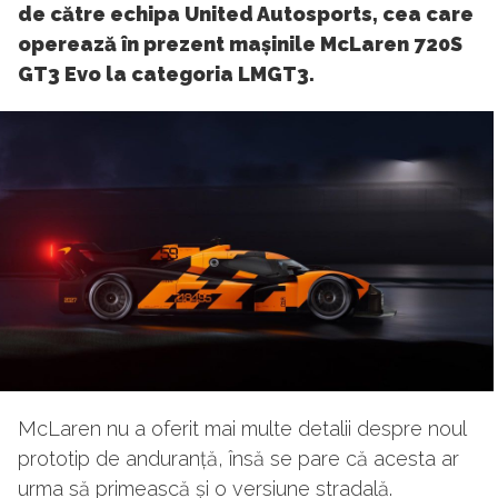
de către echipa United Autosports, cea care
operează în prezent mașinile McLaren 720S
GT3 Evo la categoria LMGT3.
McLaren nu a oferit mai multe detalii despre noul
prototip de anduranță, însă se pare că acesta ar
urma să primească și o versiune stradală.