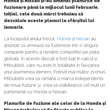
Honda și Nissan și-au amânat planurile de
fuzionare până la mijlocul lunii februarie.
Inițial, cele două mărci trebuiau să
dezvăluie aceste planuri la sfârșitul lui
ianuarie.
La începutul anului trecut,
Honda
și
Nissan
au
anunțat că urmează să fuzioneze într-o singură
companie pentru a rămâne competitivi pe piața
globală. În aceste discuții a fost luat în calcul și
Mitsubishi, care nu este în totalitate în favoarea
unui asemenea demers. Potrivit mai multor zvonuri,
Mitsubishi vrea să rămână o marcă independentă
de noua fuziune și vrea să stabilească cel mult un
parteneriat cu Honda și Nissan.
Planurile de fuziune ale celor de la Honda și
Nissan trebuiau să fie făcute publice la