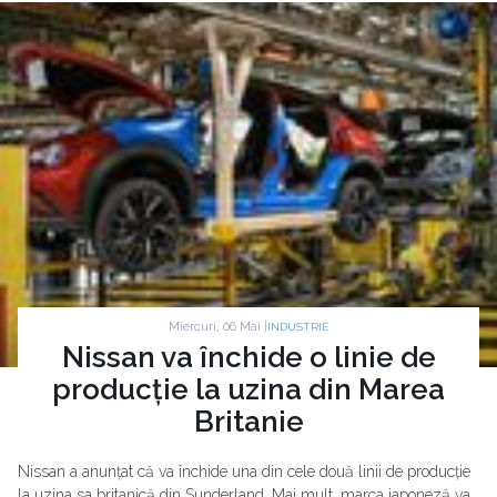
Miercuri, 06 Mai |
INDUSTRIE
Nissan va închide o linie de
producție la uzina din Marea
Britanie
Nissan a anunțat că va închide una din cele două linii de producție
la uzina sa britanică din Sunderland. Mai mult, marca japoneză va