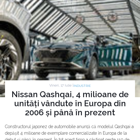
Vineri, 17 Iulie |
INDUSTRIE
Nissan Qashqai, 4 milioane de
unități vândute în Europa din
2006 și până în prezent
Constructorul japonez de automobile anunță că modelul Qashqai a
depășit 4 milioane de exemplare comercializate în Europa de la
debut și până în prezent. În tot acest timp a câștigat peste 110 de