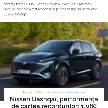
această toamnă. Noul șef de design al mărcii va fi Matthew
Weaver, cel care a fost responsabil pentru design-ul modelelor
Juke și Qashqai.
Miercuri, 05 August |
MASINI ELECTRICE SI HIBRIDE
Nissan Qashqai, performanță
de cartea recordurilor: 1.980