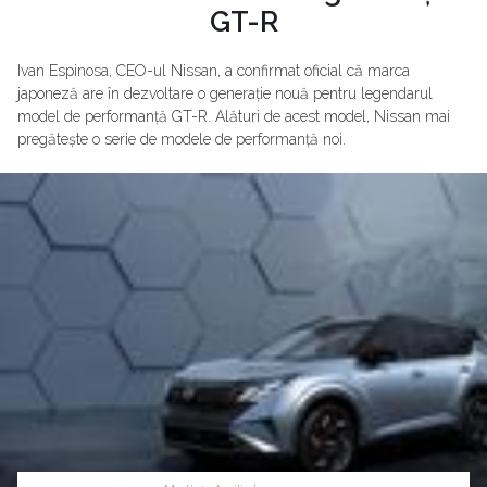
GT-R
Ivan Espinosa, CEO-ul Nissan, a confirmat oficial că marca
japoneză are în dezvoltare o generație nouă pentru legendarul
model de performanță GT-R. Alături de acest model, Nissan mai
pregătește o serie de modele de performanță noi.