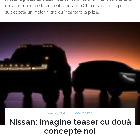
un viitor model de teren pentru piața din China. Noul concept are
sub capotă un motor hibrid cu încărcare la priză.
Vineri, 17 Aprilie |
CONCEPTE
Nissan: imagine teaser cu două
concepte noi