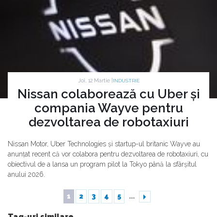
Joi, 12 Martie |
INDUSTRIE
Nissan colaborează cu Uber și
compania Wayve pentru
dezvoltarea de robotaxiuri
Nissan Motor, Uber Technologies și startup-ul britanic Wayve au
anunțat recent că vor colabora pentru dezvoltarea de robotaxiuri, cu
obiectivul de a lansa un program pilot la Tokyo până la sfârșitul
anului 2026.
1
2
3
4
5
...
Tag-uri similare