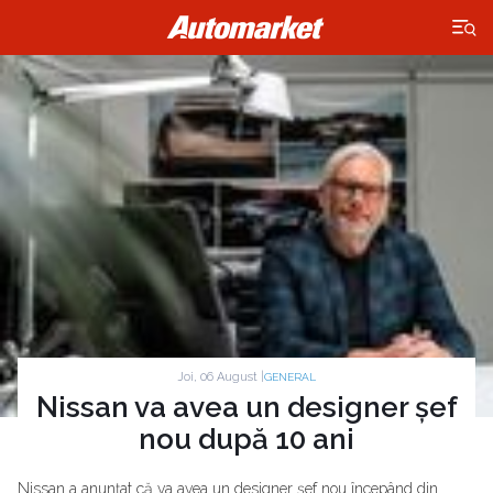
×
Joi, 06 August |
GENERAL
Nissan va avea un designer șef
nou după 10 ani
Nissan a anunțat că va avea un designer șef nou începând din