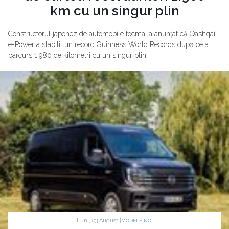
km cu un singur plin
Constructorul japonez de automobile tocmai a anunțat că Qashqai
e-Power a stabilit un record Guinness World Records după ce a
parcurs 1.980 de kilometri cu un singur plin.
Luni, 03 August |
MODELE NOI