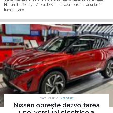
Nissan din Rosslyn, Africa de Sud, în baza acordului anunțat în
luna ianuarie.
Marti, 23 Iunie |
INDUSTRIE
Nissan oprește dezvoltarea
unei versiuni electrice a