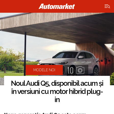
×
10
MODELE NOI
Noul Audi Q5, disponibil acum și
în versiuni cu motor hibrid plug-
in