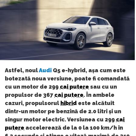
Astfel, noul
Audi
Q5 e-hybrid, așa cum este
botezată noua versiune, poate fi comandată
cu un motor de 299
cai putere
sau cu un
propulsor de 367
cai putere
. În ambele
cazuri, propulsorul
hibrid
este alcătuit
dintr-un motor pe benzină de 2.0 litri și un
singur motor electric. Versiunea cu 299
cai
putere
accelerează de la 0 la 100 km/h în
6.2 secunde și atinge o viteză maximă de 250