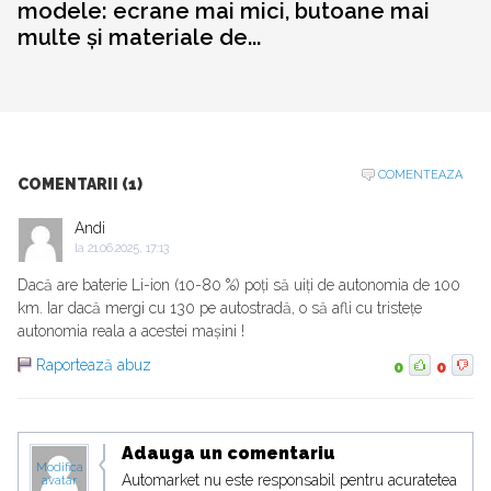
modele: ecrane mai mici, butoane mai
multe și materiale de...
COMENTEAZA
COMENTARII (1)
Andi
la
21.06.2025, 17:13
Dacă are baterie Li-ion (10-80 %) poți să uiți de autonomia de 100
km. Iar dacă mergi cu 130 pe autostradă, o să afli cu tristețe
autonomia reala a acestei mașini !
Raportează abuz
0
0
Adauga un comentariu
Modifica
Automarket nu este responsabil pentru acuratetea
avatar