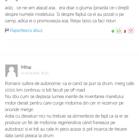
aolo... ce ne-am atacat asa... era doar o gluma (proasta ce-i drept)
despre numele modelului. Si despre faptul ca ei au pozat-o pe
camp, adica ei o promoveaza asa. Relax boss ca faci riduri
Raportează abuz
0
2
Mihai
la
17.04.2025, 16:30
Romanii sufera de autonomie, ca ei cand se pun la drum, merg cate
1000 km continuu si toti facuti pe off-road.
Nu stiu cum se deplasa lumea inainte de inventarea maretului
motor diesel pentru care curge motorina din cer in rezervor pe
oriunde merge.
Astia cu dieseluri nici nu trebuie sa alimenteze de fapt ca la ei se
produce un fel de motorina regenerativa cand franeaza pe
autostrazi si ei toti au cate in peco acasa si pot incarca de fiecare
data cand pleaca la drum.