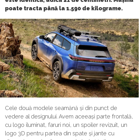
poate tracta până la 1.590 de kilograme.
Cele două modele seamănă și din punct de
vedere al designului. Avem aceeași parte frontală,
cu logo iluminat, faruri noi, un spoiler revizuit, un
logo 3D pentru partea din spate și jante cu