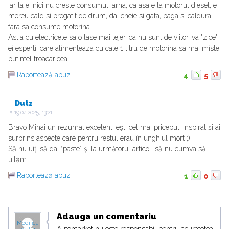
Iar la ei nici nu creste consumul iarna, ca asa e la motorul diesel, e
mereu cald si pregatit de drum, dai cheie si gata, baga si caldura
fara sa consume motorina.
Astia cu electricele sa o lase mai lejer, ca nu sunt de viitor, va "zice"
ei espertii care alimenteaza cu cate 1 litru de motorina sa mai miste
putintel troacaricea.
Raportează abuz
4
5
Dutz
la
19.04.2025, 13:21
Bravo Mihai un rezumat excelent, ești cel mai priceput, inspirat și ai
surprins aspecte care pentru restul erau în unghiul mort ;)
Să nu uiți să dai “paste” și la următorul articol, să nu cumva să
uităm.
Raportează abuz
1
0
Adauga un comentariu
Modifica
Automarket nu este responsabil pentru acuratetea