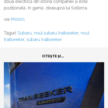
doua electrică din istoria companiei și este
poziționată, în gamă, deasupra lui Solterra.
via
Motor1
Taguri:
Subaru
,
noul subaru trailseeker
,
noul
trailseeker
,
subaru trailseeker
CITEŞTE ŞI...