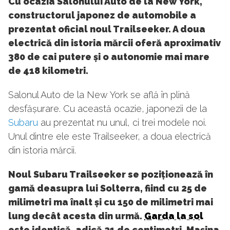
Cu ocazia Salonului Auto de la New York,
constructorul japonez de automobile a
prezentat oficial noul Trailseeker. A doua
electrică din istoria mărcii oferă aproximativ
380 de cai putere și o autonomie mai mare
de 418 kilometri.
Salonul Auto de la New York se află în plină
desfășurare. Cu această ocazie, japonezii de la
Subaru
au prezentat nu unul, ci trei modele noi.
Unul dintre ele este Trailseeker, a doua electrică
din istoria mărcii.
Noul Subaru Trailseeker se poziționează în
gamă deasupra lui Solterra, fiind cu 25 de
milimetri ma înalt și cu 150 de milimetri mai
lung decât acesta din urmă.
Garda la sol
este identică, adică 21 de centimetri. Mașina