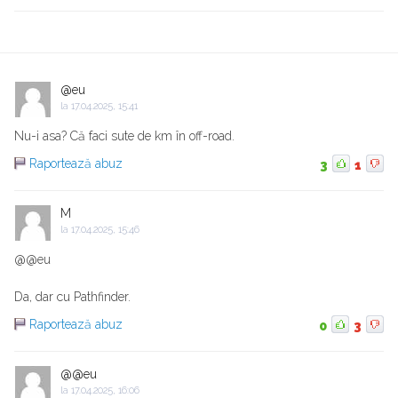
@eu
la
17.04.2025, 15:41
Nu-i asa? Că faci sute de km în off-road.
Raportează abuz
3
1
M
la
17.04.2025, 15:46
@@eu
Da, dar cu Pathfinder.
Raportează abuz
0
3
@@eu
la
17.04.2025, 16:06