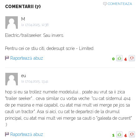
COMENTEAZA
COMENTARII (7)
M
la
17.04.2025, 12:38
Electric/trailseeker. Sau invers.
Pentru cei ce stiu citi, dedesupt scrie - Limited.
Raportează abuz
0
4
eu
la
17.04.2025, 13:41
hop si eu sa trollez numele modelului... poate au vrut sa ii zica
"trailer seeker"... ceva similar cu vorba veche: "cu cat sistemul 4x4
de pe masina e mai capabil, cu atat mai mult vei merge pe jos sa
cauti un tractor". Asa si aici, cu cat te departezi de la drumul
principal, cu atat mai mult vei merge sa cauti o "galeata de curent"
:)
Raportează abuz
1
4